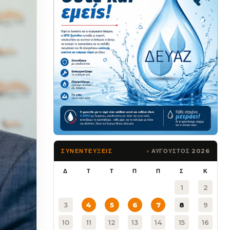
ΑΥΓΟΥΣΤΟΣ 2026
ΣΥΝΕΝΤΕΥΞΕΙΣ
Δ
Τ
Τ
Π
Π
Σ
Κ
1
2
3
4
5
6
7
8
9
10
11
12
13
14
15
16