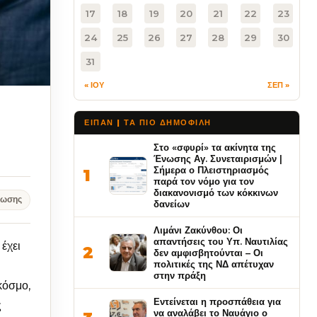
17
18
19
20
21
22
23
24
25
26
27
28
29
30
31
« ΙΟΥ
ΣΕΠ »
ΕΙΠΑΝ | ΤΑ ΠΙΟ ΔΗΜΟΦΙΛΉ
Στο «σφυρί» τα ακίνητα της
Ένωσης Αγ. Συνεταιρισμών |
Σήμερα ο Πλειστηριασμός
1
παρά τον νόμο για τον
διακανονισμό των κόκκινων
νωσης
δανείων
Λιμάνι Ζακύνθου: Οι
απαντήσεις του Υπ. Ναυτιλίας
 έχει
2
δεν αμφισβητούνται – Οι
πολιτικές της ΝΔ απέτυχαν
στην πράξη
κόσμο,
Εντείνεται η προσπάθεια για
ς
να αναλάβει το Ναυάγιο ο