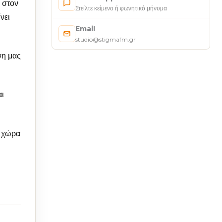
 στον
Στείλτε κείμενο ή φωνητικό μήνυμα
νει
Email
studio@stigmafm.gr
ση μας
αι
ν χώρα