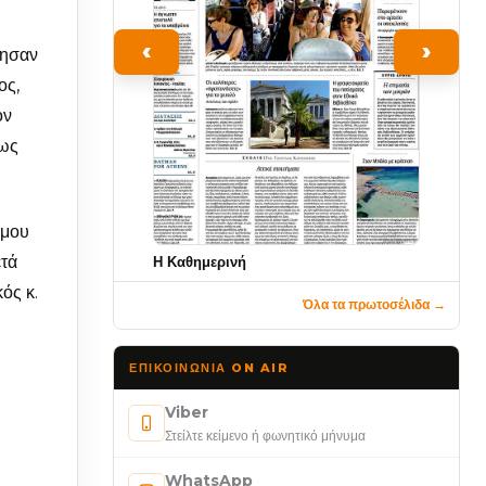
‹
›
ρησαν
ος,
ον
 ως
ήμου
ετά
Η Καθημερινή
ός κ.
Όλα τα πρωτοσέλιδα →
ΕΠΙΚΟΙΝΩΝΊΑ ON AIR
Viber
Στείλτε κείμενο ή φωνητικό μήνυμα
WhatsApp