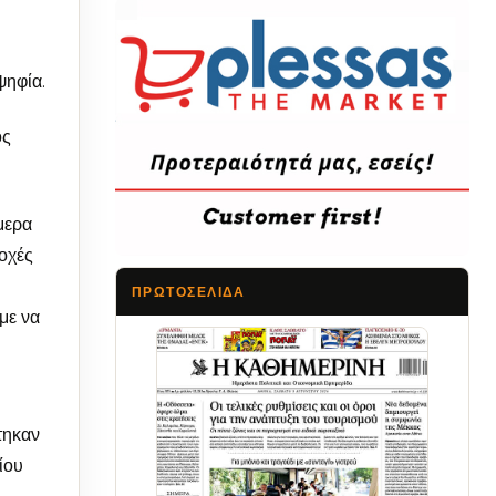
ψηφία.
ός
μερα
ιοχές
ΠΡΩΤΟΣΈΛΙΔΑ
με να
Τα Νέα
τηκαν
ίου