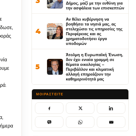
3
Δήμος, μαζί με την ευθύνη για
την ασφάλεια των επισκεπτών
ε
Αν θέλει κυβέρνηση να
βοηθήσει τα νησιά μας, ας
έδωσε,
στελεχώσει τις υπηρεσίες της
4
Περιφέρειας και ας
φοράς
χρηματοδοτήσει έργα
υποδομών
Άτολμη η Ευρωπαϊκή Ένωση,
ωνία
δεν έχει ενιαία γραμμή σε
θέματα οικολογίας –
5
σουμε
Περιβάλλον και κλιματική
αλλαγή επηρεάζουν την
καθημερινότητά μας
ρά.
ΜΟΙΡΑΣΤΕΊΤΕ
α,
σήμερα