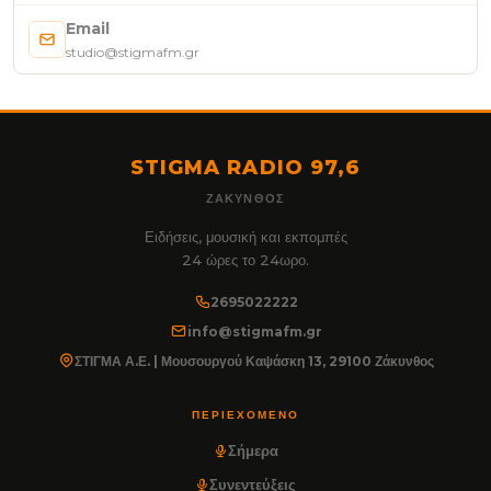
Email
studio@stigmafm.gr
STIGMA RADIO 97,6
ΖΆΚΥΝΘΟΣ
Ειδήσεις, μουσική και εκπομπές
24 ώρες το 24ωρο.
2695022222
info@stigmafm.gr
ΣΤΙΓΜΑ Α.Ε. | Μουσουργού Καψάσκη 13, 29100 Ζάκυνθος
ΠΕΡΙΕΧΌΜΕΝΟ
Σήμερα
Συνεντεύξεις