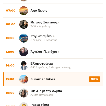
Από Νωρίς
07:00
Με τους Ξύπνιους
08:00
Στάθης Λογοθέτης
Στιγματισμένοι
10:00
Σ.Λιβέρης + Γ.Μπάστας
Άγγελος Πυριόχος
12:00
Ελληνοφρένεια
14:00
Θ.Καλαμούκης, Α.Μπαρμπαγιάννης
Summer Vibes
15:00
NOW
On Air με την Άλμπα
18:00
Άλμπα Παγιολλάρη
Pasta Flora