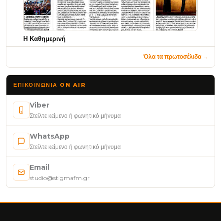
Η Καθημερινή
Όλα τα πρωτοσέλιδα →
ΕΠΙΚΟΙΝΩΝΊΑ ON AIR
Viber
Στείλτε κείμενο ή φωνητικό μήνυμα
WhatsApp
Στείλτε κείμενο ή φωνητικό μήνυμα
Email
studio@stigmafm.gr