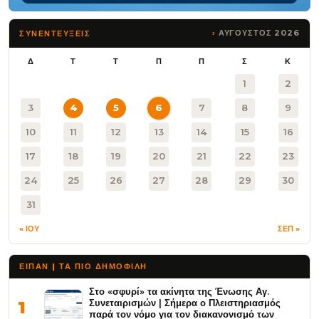
ΑΥΓΟΥΣΤΟΣ 2026
ΣΥΝΕΝΤΕΥΞΕΙΣ
Δ
Τ
Τ
Π
Π
Σ
Κ
1
2
3
4
5
6
7
8
9
10
11
12
13
14
15
16
17
18
19
20
21
22
23
24
25
26
27
28
29
30
31
« ΙΟΥ
ΣΕΠ »
ΕΙΠΑΝ | ΤΑ ΠΙΟ ΔΗΜΟΦΙΛΉ
Στο «σφυρί» τα ακίνητα της Ένωσης Αγ.
Συνεταιρισμών | Σήμερα ο Πλειστηριασμός
1
παρά τον νόμο για τον διακανονισμό των