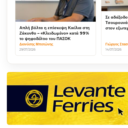
Σε αδιέξοδο
Τσουρουνάκ
Απλή βόλτα η επίσκεψη Κικίλια στη
στον εξωτε
Ζάκυνθο – «Κλειδωμένο» κατά 99%
και φαράσι
το ψηφοδέλτιο του ΠΑΣΟΚ
Διονύσης Μποτώνης
Γιώργος Στασ
29/07/2026
14/07/2026