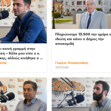
Πληρώνουμε 13.500 την ημέρα 
ιδιώτη και κάνει ο Δήμος την
αποκομιδή
ι κοινή γραμμή στην
ση – Άλλα μου είπε ο κ.
ης, αλλιώς κινήθηκε ο κ.
ς
έσσας
Γιώργος Τσουρουνάκης
31/07/2026