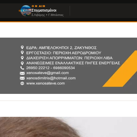
ON AIR
Στιγματισμένοι
Σ.Λιβέρης + Γ.Μπάστας