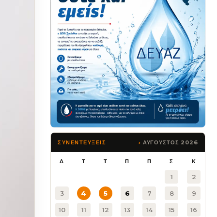
ΑΥΓΟΥΣΤΟΣ 2026
ΣΥΝΕΝΤΕΥΞΕΙΣ
Δ
Τ
Τ
Π
Π
Σ
Κ
1
2
3
4
5
6
7
8
9
10
11
12
13
14
15
16