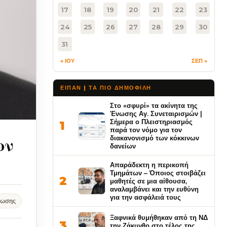
17
18
19
20
21
22
23
24
25
26
27
28
29
30
31
« ΙΟΥ
ΣΕΠ »
ΕΙΠΑΝ | ΤΑ ΠΙΟ ΔΗΜΟΦΙΛΉ
Στο «σφυρί» τα ακίνητα της
Ένωσης Αγ. Συνεταιρισμών |
Σήμερα ο Πλειστηριασμός
1
παρά τον νόμο για τον
ον
διακανονισμό των κόκκινων
δανείων
Απαράδεκτη η περικοπή
Τμημάτων – Όποιος στοιβάζει
2
μαθητές σε μια αίθουσα,
αναλαμβάνει και την ευθύνη
για την ασφάλειά τους
νωσης
Ξαφνικά θυμήθηκαν από τη ΝΔ
3
την Ζάκυνθο στο τέλος της