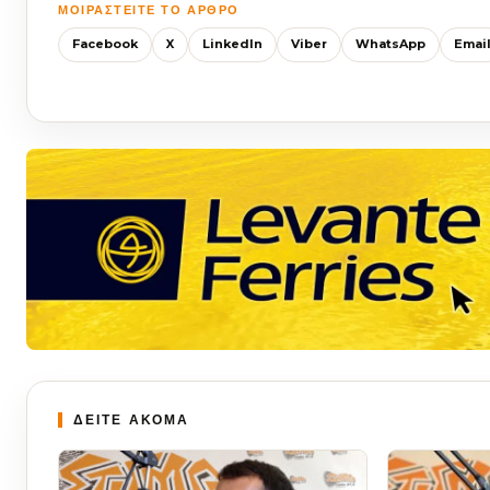
ΜΟΙΡΑΣΤΕΊΤΕ ΤΟ ΆΡΘΡΟ
Facebook
X
LinkedIn
Viber
WhatsApp
Emai
ΔΕΙΤΕ ΑΚΟΜΑ