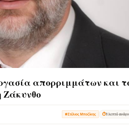
εργασία απορριμμάτων και τ
η Ζάκυνθο
⏱
1 λεπτό ανάγ
#Στέλιος Μποζίκης