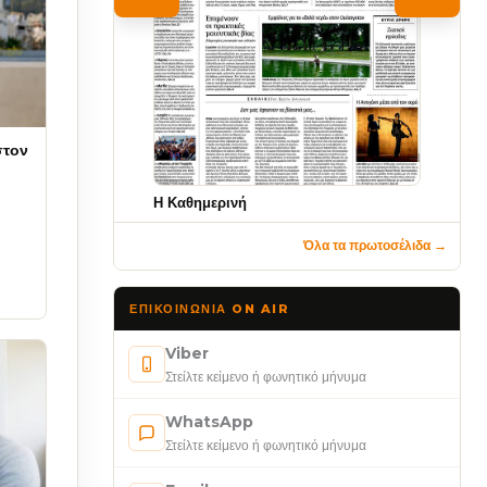
στον
Η Καθημερινή
Όλα τα πρωτοσέλιδα →
ΕΠΙΚΟΙΝΩΝΊΑ ON AIR
Viber
Στείλτε κείμενο ή φωνητικό μήνυμα
WhatsApp
Στείλτε κείμενο ή φωνητικό μήνυμα