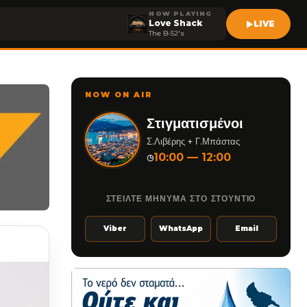
NOW PLAYING
Love Shack
LIVE
The B-52's
NOW ON AIR
Στιγματισμένοι
Σ.Λιβέρης + Γ.Μπάστας
10:00 — 12:00
◷
ΣΤΕΙΛΤΕ ΜΗΝΥΜΑ ΣΤΟ ΣΤΟΥΝΤΙΟ
Viber
WhatsApp
Email