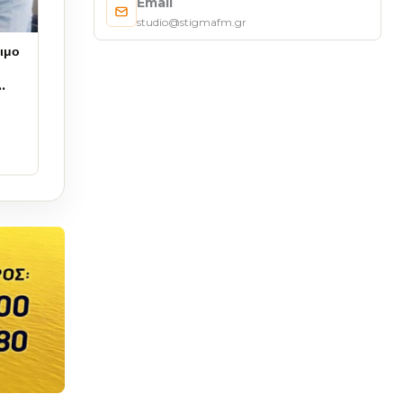
Email
studio@stigmafm.gr
ιμο