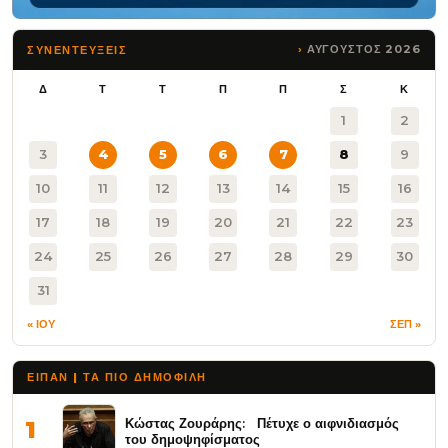
ΑΥΓΟΥΣΤΟΣ 2026
ΣΥΝΕΝΤΕΥΞΕΙΣ
Δ
Τ
Τ
Π
Π
Σ
Κ
1
2
3
4
5
6
7
8
9
10
11
12
13
14
15
16
17
18
19
20
21
22
23
24
25
26
27
28
29
30
31
« ΙΟΥ
ΣΕΠ »
ΕΙΠΑΝ | ΤΑ ΠΙΟ ΔΗΜΟΦΙΛΉ
Κώστας Ζουράρης: Πέτυχε ο αιφνιδιασμός
1
του δημοψηφίσματος