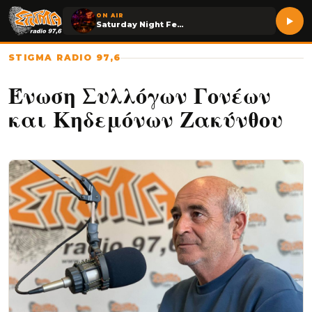
ON AIR
Saturday Night Fever
STIGMA RADIO 97,6
Ένωση Συλλόγων Γονέων
και Κηδεμόνων Ζακύνθου