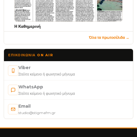
Η Καθημερινή
Όλα τα πρωτοσέλιδα →
ΕΠΙΚΟΙΝΩΝΊΑ ON AIR
Viber
Στείλτε κείμενο ή φωνητικό μήνυμα
WhatsApp
Στείλτε κείμενο ή φωνητικό μήνυμα
Email
studio@stigmafm.gr