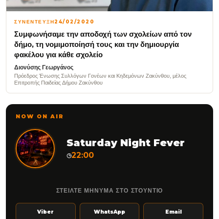
ΣΥΝΕΝΤΕΥΞΗ
24/02/2020
Συμφωνήσαμε την αποδοχή των σχολείων από τον
δήμο, τη νομιμοποίησή τους και την δημιουργία
φακέλου για κάθε σχολείο
Διονύσης Γεωργάνος
Πρόεδρος Ένωσης Συλλόγων Γονέων και Κηδεμόνων Ζακύνθου, μέλος
Επιτροπής Παιδείας Δήμου Ζακύνθου
NOW ON AIR
Saturday Night Fever
22:00
◷
ΣΤΕΙΛΤΕ ΜΗΝΥΜΑ ΣΤΟ ΣΤΟΥΝΤΙΟ
Viber
WhatsApp
Email