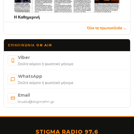
Η Καθημερινή
Όλα τα πρωτοσέλιδα →
ΕΠΙΚΟΙΝΩΝΊΑ ON AIR
Viber
Στείλτε κείμενο ή φωνητικό μήνυμα
WhatsApp
Στείλτε κείμενο ή φωνητικό μήνυμα
Email
studio@stigmafm.gr
STIGMA RADIO 97,6