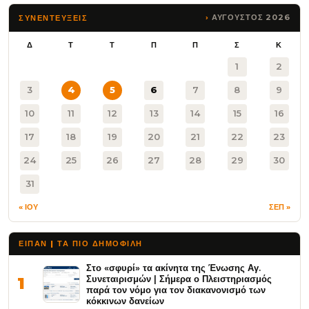
ΑΥΓΟΥΣΤΟΣ 2026
ΣΥΝΕΝΤΕΥΞΕΙΣ
Δ
Τ
Τ
Π
Π
Σ
Κ
1
2
3
4
5
6
7
8
9
10
11
12
13
14
15
16
17
18
19
20
21
22
23
24
25
26
27
28
29
30
31
« ΙΟΥ
ΣΕΠ »
ΕΙΠΑΝ | ΤΑ ΠΙΟ ΔΗΜΟΦΙΛΉ
Στο «σφυρί» τα ακίνητα της Ένωσης Αγ.
Συνεταιρισμών | Σήμερα ο Πλειστηριασμός
1
παρά τον νόμο για τον διακανονισμό των
κόκκινων δανείων