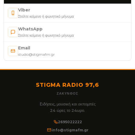
Viber
Στείλτε κείμενο ή φωνητικό μήνυμα
WhatsApp
Στείλτε κείμενο ή φωνητικό μήνυμα
Email
studio@stigmafm.gr
STIGMA RADIO 97,6
ΖΆΚΥΝΘΟΣ
Ειδήσεις, μουσική και εκπομπές
24 ώρες το 24ωρο.
2695022222
info@stigmafm.gr