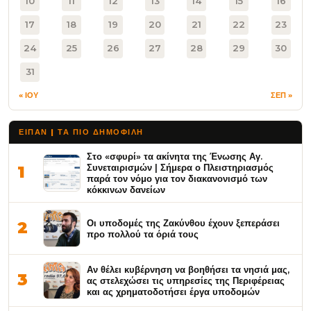
10
11
12
13
14
15
16
17
18
19
20
21
22
23
24
25
26
27
28
29
30
31
« ΙΟΥ
ΣΕΠ »
ΕΙΠΑΝ | ΤΑ ΠΙΟ ΔΗΜΟΦΙΛΉ
Στο «σφυρί» τα ακίνητα της Ένωσης Αγ.
Συνεταιρισμών | Σήμερα ο Πλειστηριασμός
1
παρά τον νόμο για τον διακανονισμό των
κόκκινων δανείων
Οι υποδομές της Ζακύνθου έχουν ξεπεράσει
2
προ πολλού τα όριά τους
Αν θέλει κυβέρνηση να βοηθήσει τα νησιά μας,
3
ας στελεχώσει τις υπηρεσίες της Περιφέρειας
και ας χρηματοδοτήσει έργα υποδομών