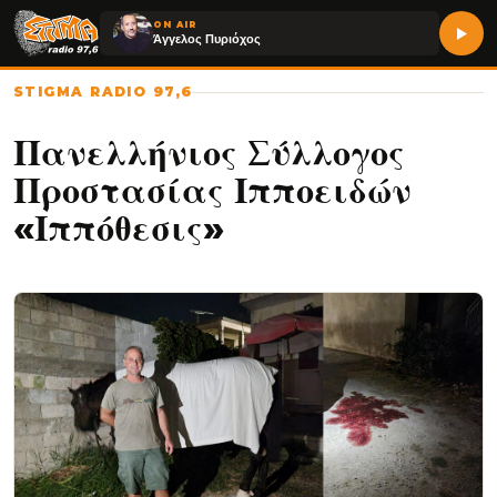
ON AIR
Άγγελος Πυριόχος
STIGMA RADIO 97,6
Πανελλήνιος Σύλλογος
Προστασίας Ιπποειδών
«Ιππόθεσις»