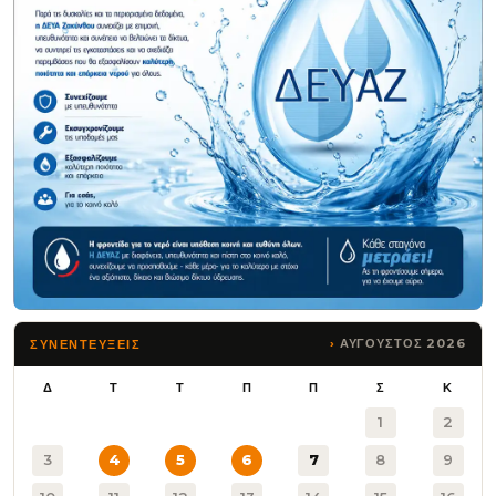
ΑΥΓΟΥΣΤΟΣ 2026
ΣΥΝΕΝΤΕΥΞΕΙΣ
Δ
Τ
Τ
Π
Π
Σ
Κ
1
2
3
4
5
6
7
8
9