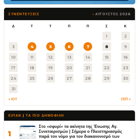
ΑΥΓΟΥΣΤΟΣ 2026
ΣΥΝΕΝΤΕΥΞΕΙΣ
Δ
Τ
Τ
Π
Π
Σ
Κ
1
2
3
4
5
6
7
8
9
10
11
12
13
14
15
16
17
18
19
20
21
22
23
24
25
26
27
28
29
30
31
« ΙΟΥ
ΣΕΠ »
ΕΙΠΑΝ | ΤΑ ΠΙΟ ΔΗΜΟΦΙΛΉ
Στο «σφυρί» τα ακίνητα της Ένωσης Αγ.
Συνεταιρισμών | Σήμερα ο Πλειστηριασμός
1
παρά τον νόμο για τον διακανονισμό των