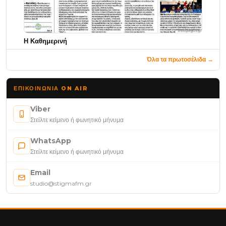
Η Καθημερινή
Όλα τα πρωτοσέλιδα →
ΕΠΙΚΟΙΝΩΝΊΑ ON AIR
Viber
Στείλτε κείμενο ή φωνητικό μήνυμα
WhatsApp
Στείλτε κείμενο ή φωνητικό μήνυμα
Email
studio@stigmafm.gr