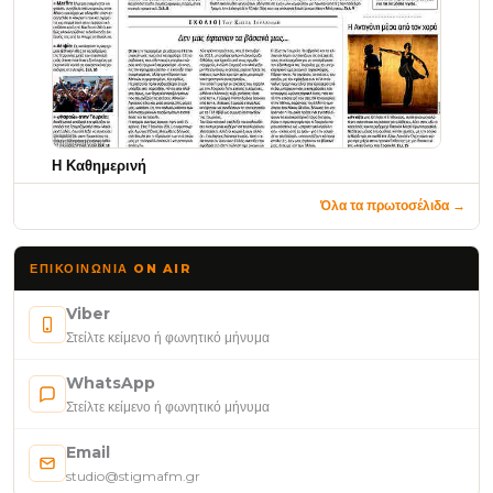
Η Καθημερινή
Όλα τα πρωτοσέλιδα →
ΕΠΙΚΟΙΝΩΝΊΑ ON AIR
Viber
Στείλτε κείμενο ή φωνητικό μήνυμα
WhatsApp
Στείλτε κείμενο ή φωνητικό μήνυμα
Email
studio@stigmafm.gr