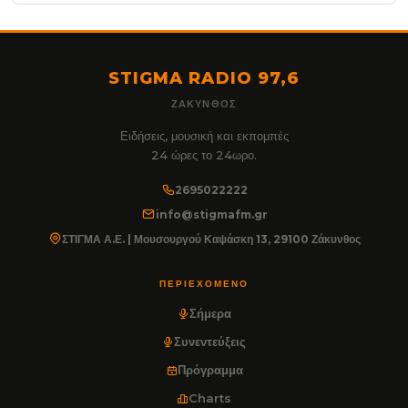
STIGMA RADIO 97,6
ΖΆΚΥΝΘΟΣ
Ειδήσεις, μουσική και εκπομπές
24 ώρες το 24ωρο.
2695022222
info@stigmafm.gr
ΣΤΙΓΜΑ Α.Ε. | Μουσουργού Καψάσκη 13, 29100 Ζάκυνθος
ΠΕΡΙΕΧΌΜΕΝΟ
Σήμερα
Συνεντεύξεις
Πρόγραμμα
Charts