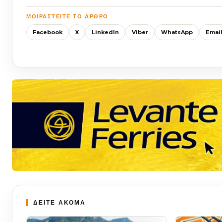
ΜΟΙΡΑΣΤΕΊΤΕ ΤΟ ΆΡΘΡΟ
Facebook
X
LinkedIn
Viber
WhatsApp
Emai
ΔΕΙΤΕ ΑΚΟΜΑ