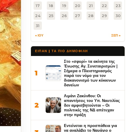
17
18
19
20
21
22
23
24
25
26
27
28
29
30
31
« ΙΟΥ
ΣΕΠ »
ΕΙΠΑΝ | ΤΑ ΠΙΟ ΔΗΜΟΦΙΛΉ
Στο «σφυρί» τα ακίνητα της
Ένωσης Αγ. Συνεταιρισμών |
Σήμερα ο Πλειστηριασμός
1
παρά τον νόμο για τον
διακανονισμό των κόκκινων
δανείων
Λιμάνι Ζακύνθου: Οι
απαντήσεις του Υπ. Ναυτιλίας
2
δεν αμφισβητούνται – Οι
πολιτικές της ΝΔ απέτυχαν
στην πράξη
Εντείνεται η προσπάθεια για
να αναλάβει το Ναυάγιο ο