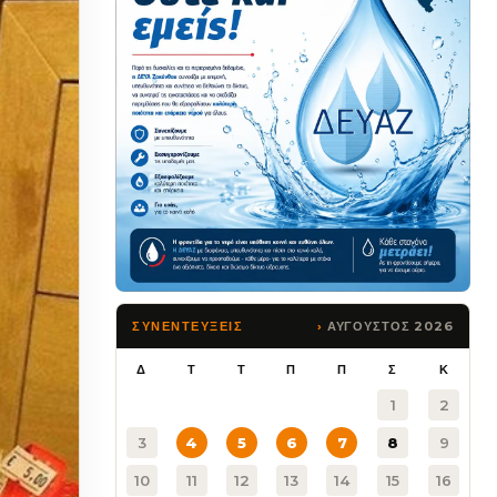
ΑΥΓΟΥΣΤΟΣ 2026
ΣΥΝΕΝΤΕΥΞΕΙΣ
Δ
Τ
Τ
Π
Π
Σ
Κ
1
2
3
4
5
6
7
8
9
10
11
12
13
14
15
16