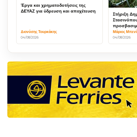
Έργα και χρηματοδοτήσεις της
ΔΕΥΑΖ για ύδρευση και αποχέτευση
Στήριξη Δη
Στασινόπου
προσβασιμ
Αναπηρία
Διονύσης Τουρκάκης
Μάριος Μπεν
04/08/2026
04/08/2026