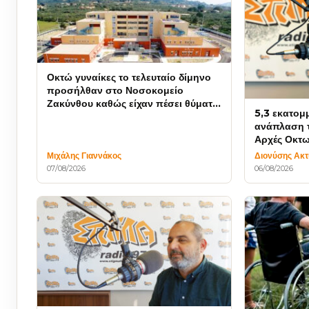
Οκτώ γυναίκες το τελευταίο δίμηνο
προσήλθαν στο Νοσοκομείο
Ζακύνθου καθώς είχαν πέσει θύματα
5,3 εκατομ
βιασμού
ανάπλαση τ
Αρχές Οκτω
Μιχάλης Γιαννάκος
Διονύσης Ακ
07/08/2026
06/08/2026