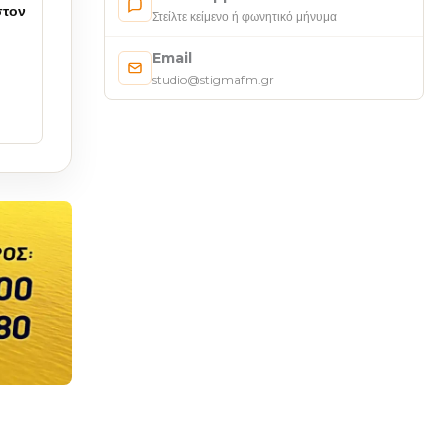
στον
Στείλτε κείμενο ή φωνητικό μήνυμα
Email
studio@stigmafm.gr