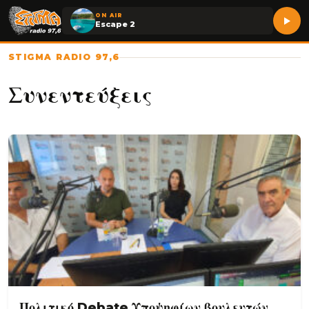
ON AIR
Escape 2
STIGMA RADIO 97,6
Συνεντεύξεις
Πολιτικό Debate Υποψηφίων βουλευτών