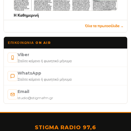
Η Καθημερινή
Όλα τα πρωτοσέλιδα →
ΕΠΙΚΟΙΝΩΝΊΑ ON AIR
Viber
Στείλτε κείμενο ή φωνητικό μήνυμα
WhatsApp
Στείλτε κείμενο ή φωνητικό μήνυμα
Email
studio@stigmafm.gr
STIGMA RADIO 97,6