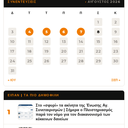
ΑΥΓΟΥΣΤΟΣ 2026
ΣΥΝΕΝΤΕΥΞΕΙΣ
Δ
Τ
Τ
Π
Π
Σ
Κ
1
2
3
4
5
6
7
8
9
10
11
12
13
14
15
16
17
18
19
20
21
22
23
24
25
26
27
28
29
30
31
« ΙΟΥ
ΣΕΠ »
ΕΙΠΑΝ | ΤΑ ΠΙΟ ΔΗΜΟΦΙΛΉ
Στο «σφυρί» τα ακίνητα της Ένωσης Αγ.
Συνεταιρισμών | Σήμερα ο Πλειστηριασμός
1
παρά τον νόμο για τον διακανονισμό των
κόκκινων δανείων