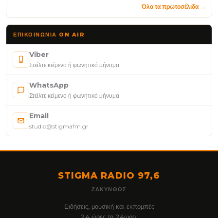
Όλα τα πρωτοσέλιδα →
ΕΠΙΚΟΙΝΩΝΊΑ ON AIR
Viber
Στείλτε κείμενο ή φωνητικό μήνυμα
WhatsApp
Στείλτε κείμενο ή φωνητικό μήνυμα
Email
studio@stigmafm.gr
STIGMA RADIO 97,6
ΖΆΚΥΝΘΟΣ
Ειδήσεις, μουσική και εκπομπές
24 ώρες το 24ωρο.