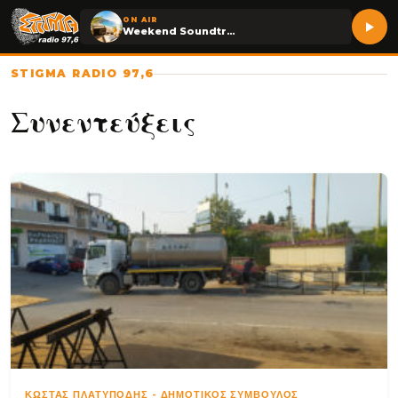
ON AIR
Weekend Soundtrack
STIGMA RADIO 97,6
Συνεντεύξεις
ΚΏΣΤΑΣ ΠΛΑΤΥΠΌΔΗΣ
-
ΔΗΜΟΤΙΚΌΣ ΣΎΜΒΟΥΛΟΣ