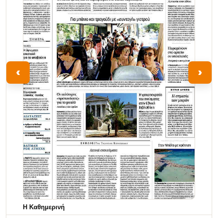
‹
›
Η Καθημερινή