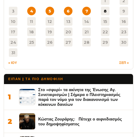
1
2
3
4
5
6
7
8
9
10
11
12
13
14
15
16
17
18
19
20
21
22
23
24
25
26
27
28
29
30
31
« ΙΟΥ
ΣΕΠ »
ΕΙΠΑΝ | ΤΑ ΠΙΟ ΔΗΜΟΦΙΛΉ
Στο «σφυρί» τα ακίνητα της Ένωσης Αγ.
Συνεταιρισμών | Σήμερα ο Πλειστηριασμός
1
παρά τον νόμο για τον διακανονισμό των
κόκκινων δανείων
Κώστας Ζουράρης: Πέτυχε ο αιφνιδιασμός
2
του δημοψηφίσματος