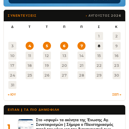
ΑΥΓΟΥΣΤΟΣ 2026
ΣΥΝΕΝΤΕΥΞΕΙΣ
Δ
Τ
Τ
Π
Π
Σ
Κ
1
2
3
4
5
6
7
8
9
10
11
12
13
14
15
16
17
18
19
20
21
22
23
24
25
26
27
28
29
30
31
« ΙΟΥ
ΣΕΠ »
ΕΙΠΑΝ | ΤΑ ΠΙΟ ΔΗΜΟΦΙΛΉ
Στο «σφυρί» τα ακίνητα της Ένωσης Αγ.
Συνεταιρισμών | Σήμερα ο Πλειστηριασμός
1