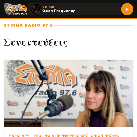
ON AIR
Open Frequency
STIGMA RADIO 97,6
Συνεντεύξεις
ΜΑΡΊΑ ΔΡΥ
-
ΥΠΟΨΉΦΙΑ ΠΕΡΙΦΕΡΕΙΆΡΧΗΣ ΙΟΝΊΩΝ ΝΉΣΩΝ,