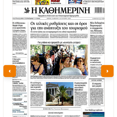
Τα Νέα
‹
›