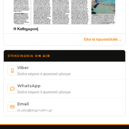
Η Καθημερινή
Όλα τα πρωτοσέλιδα →
ΕΠΙΚΟΙΝΩΝΊΑ ON AIR
Viber
Στείλτε κείμενο ή φωνητικό μήνυμα
WhatsApp
Στείλτε κείμενο ή φωνητικό μήνυμα
Email
studio@stigmafm.gr