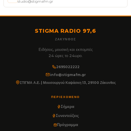
studio@stigmafm.gr
STIGMA RADIO 97,6
ΖΆΚΥΝΘΟΣ
Ειδήσεις, μουσική και εκπομπές
24 ώρες το 24ωρο.
2695022222
info@stigmafm.gr
ΣΤΙΓΜΑ Α.Ε. | Μουσουργού Καψάσκη 13, 29100 Ζάκυνθος
ΠΕΡΙΕΧΌΜΕΝΟ
Σήμερα
Συνεντεύξεις
Πρόγραμμα