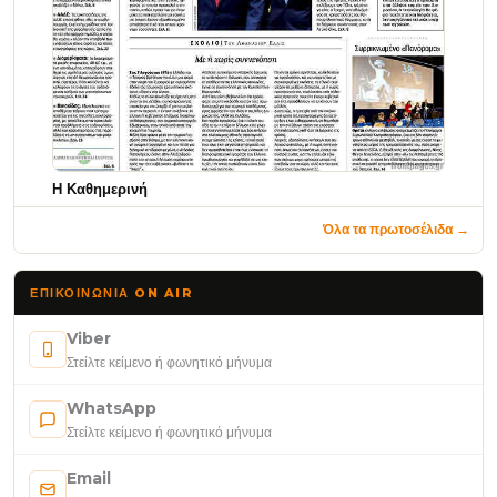
Η Καθημερινή
Όλα τα πρωτοσέλιδα →
ΕΠΙΚΟΙΝΩΝΊΑ ON AIR
Viber
Στείλτε κείμενο ή φωνητικό μήνυμα
WhatsApp
Στείλτε κείμενο ή φωνητικό μήνυμα
Email