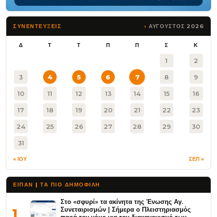
ΑΥΓΟΥΣΤΟΣ 2026
ΣΥΝΕΝΤΕΥΞΕΙΣ
Δ
Τ
Τ
Π
Π
Σ
Κ
1
2
3
4
5
6
7
8
9
10
11
12
13
14
15
16
17
18
19
20
21
22
23
24
25
26
27
28
29
30
31
« ΙΟΥ
ΣΕΠ »
ΕΙΠΑΝ | ΤΑ ΠΙΟ ΔΗΜΟΦΙΛΉ
Στο «σφυρί» τα ακίνητα της Ένωσης Αγ.
Συνεταιρισμών | Σήμερα ο Πλειστηριασμός
1