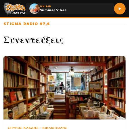
ON AIR
Summer Vibes
STIGMA RADIO 97,6
Συνεντεύξεις
ΣΠΎΡΟΣ ΚΛΆΔΗΣ
-
ΒΙΒΛΙΟΠΏΛΗΣ