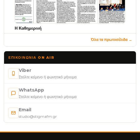
Η Καθημερινή
Όλα τα πρωτοσέλιδα →
ΕΠΙΚΟΙΝΩΝΊΑ ON AIR
Viber
Στείλτε κείμενο ή φωνητικό μήνυμα
WhatsApp
Στείλτε κείμενο ή φωνητικό μήνυμα
Email
studio@stigmafm.gr