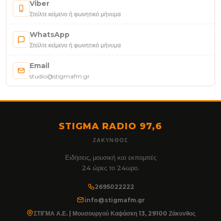
Viber
Στείλτε κείμενο ή φωνητικό μήνυμα
WhatsApp
Στείλτε κείμενο ή φωνητικό μήνυμα
Email
studio@stigmafm.gr
STIGMA RADIO 97,6
ΖΆΚΥΝΘΟΣ
Ειδήσεις, μουσική και εκπομπές
24 ώρες το 24ωρο.
2695022222
info@stigmafm.gr
ΣΤΙΓΜΑ Α.Ε. | Μουσουργού Καψάσκη 13, 29100 Ζάκυνθος