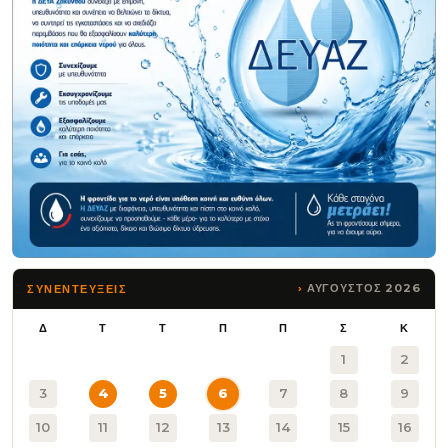
ΑΥΓΟΥΣΤΟΣ 2026
ΣΥΝΕΝΤΕΥΞΕΙΣ
Δ
Τ
Τ
Π
Π
Σ
Κ
1
2
3
4
5
6
7
8
9
10
11
12
13
14
15
16