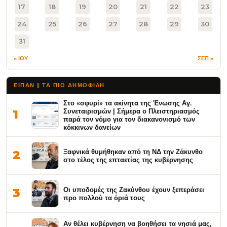
17
18
19
20
21
22
23
24
25
26
27
28
29
30
31
« ΙΟΥ
ΣΕΠ »
ΕΙΠΑΝ | ΤΑ ΠΙΟ ΔΗΜΟΦΙΛΉ
Στο «σφυρί» τα ακίνητα της Ένωσης Αγ.
Συνεταιρισμών | Σήμερα ο Πλειστηριασμός
1
παρά τον νόμο για τον διακανονισμό των
κόκκινων δανείων
Ξαφνικά θυμήθηκαν από τη ΝΔ την Ζάκυνθο
2
στο τέλος της επταετίας της κυβέρνησης
Οι υποδομές της Ζακύνθου έχουν ξεπεράσει
3
προ πολλού τα όριά τους
Αν θέλει κυβέρνηση να βοηθήσει τα νησιά μας,