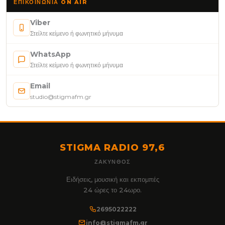
ΕΠΙΚΟΙΝΩΝΊΑ ON AIR
Viber
Στείλτε κείμενο ή φωνητικό μήνυμα
WhatsApp
Στείλτε κείμενο ή φωνητικό μήνυμα
Email
studio@stigmafm.gr
STIGMA RADIO 97,6
ΖΆΚΥΝΘΟΣ
Ειδήσεις, μουσική και εκπομπές
24 ώρες το 24ωρο.
2695022222
info@stigmafm.gr