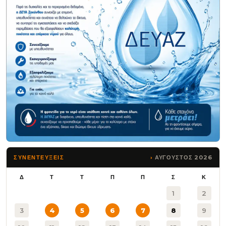
ΑΥΓΟΥΣΤΟΣ 2026
ΣΥΝΕΝΤΕΥΞΕΙΣ
Δ
Τ
Τ
Π
Π
Σ
Κ
1
2
3
4
5
6
7
8
9