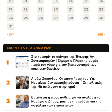
10
11
12
13
14
15
16
17
18
19
20
21
22
23
24
25
26
27
28
29
30
31
« ΙΟΥ
ΣΕΠ »
ΕΙΠΑΝ | ΤΑ ΠΙΟ ΔΗΜΟΦΙΛΉ
Στο «σφυρί» τα ακίνητα της Ένωσης Αγ.
Συνεταιρισμών | Σήμερα ο Πλειστηριασμός
1
παρά τον νόμο για τον διακανονισμό των
κόκκινων δανείων
Λιμάνι Ζακύνθου: Οι απαντήσεις του Υπ.
2
Ναυτιλίας δεν αμφισβητούνται – Οι πολιτικές
της ΝΔ απέτυχαν στην πράξη
Εντείνεται η προσπάθεια για να αναλάβει το
3
Ναυάγιο ο Δήμος, μαζί με την ευθύνη για την
ασφάλεια των επισκεπτών