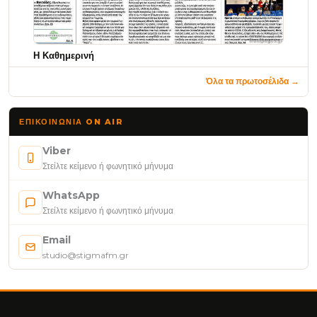
Η Καθημερινή
Όλα τα πρωτοσέλιδα →
ΕΠΙΚΟΙΝΩΝΊΑ ON AIR
Viber
Στείλτε κείμενο ή φωνητικό μήνυμα
WhatsApp
Στείλτε κείμενο ή φωνητικό μήνυμα
Email
studio@stigmafm.gr