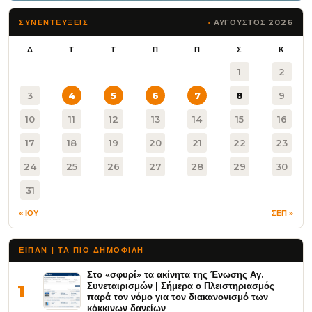
ΑΥΓΟΥΣΤΟΣ 2026
ΣΥΝΕΝΤΕΥΞΕΙΣ
Δ
Τ
Τ
Π
Π
Σ
Κ
1
2
3
4
5
6
7
8
9
10
11
12
13
14
15
16
17
18
19
20
21
22
23
24
25
26
27
28
29
30
31
« ΙΟΥ
ΣΕΠ »
ΕΙΠΑΝ | ΤΑ ΠΙΟ ΔΗΜΟΦΙΛΉ
Στο «σφυρί» τα ακίνητα της Ένωσης Αγ.
Συνεταιρισμών | Σήμερα ο Πλειστηριασμός
1
παρά τον νόμο για τον διακανονισμό των
κόκκινων δανείων