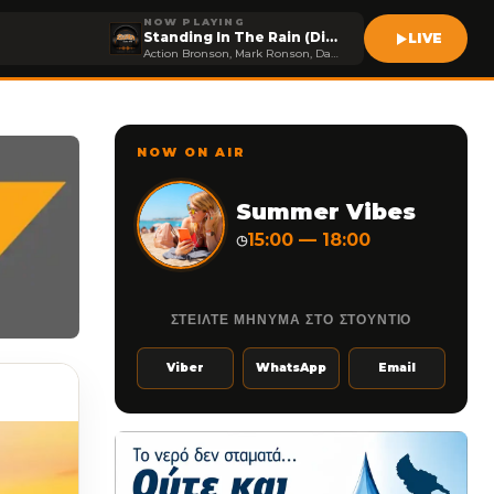
NOW PLAYING
Standing In The Rain (Dipap Remix
LIVE
Action Bronson, Mark Ronson, Dan Auerbach (of The Black K
NOW ON AIR
Summer Vibes
15:00 — 18:00
◷
ΣΤΕΙΛΤΕ ΜΗΝΥΜΑ ΣΤΟ ΣΤΟΥΝΤΙΟ
Viber
WhatsApp
Email