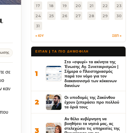
17
18
19
20
21
22
23
ι
24
25
26
27
28
29
30
31
« ΙΟΥ
ΣΕΠ »
ΕΙΠΑΝ | ΤΑ ΠΙΟ ΔΗΜΟΦΙΛΉ
νωσης
Στο «σφυρί» τα ακίνητα της
Ένωσης Αγ. Συνεταιρισμών |
Σήμερα ο Πλειστηριασμός
τε σε
1
παρά τον νόμο για τον
ιο
διακανονισμό των κόκκινων
δανείων
ν καν
Οι υποδομές της Ζακύνθου
2
έχουν ξεπεράσει προ πολλού
τα όριά τους
 που
Αν θέλει κυβέρνηση να
βοηθήσει τα νησιά μας, ας
στελεχώσει τις υπηρεσίες της
3