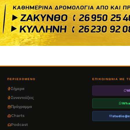
ΠΕΡΙΕΧΌΜΕΝΟ
ΕΠΙΚΟΙΝΩΝΊΑ ΜΕ 
Σήμερα
V
Συνεντεύξεις
Wha
Πρόγραμμα
Charts
studio@s
Podcast