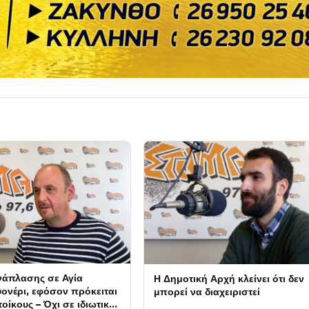
νάπλασης σε Αγία
Η Δημοτική Αρχή κλείνει ότι δεν
ονέρι, εφόσον πρόκειται
μπορεί να διαχειριστεί
τοίκους – Όχι σε ιδιωτικά