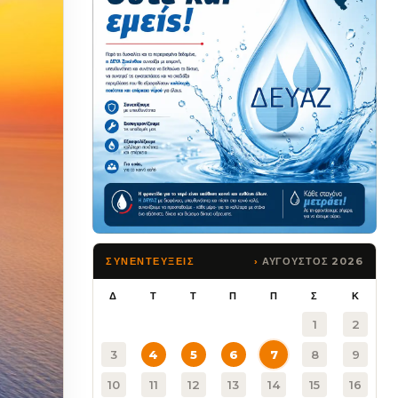
ΑΥΓΟΥΣΤΟΣ 2026
ΣΥΝΕΝΤΕΥΞΕΙΣ
Δ
Τ
Τ
Π
Π
Σ
Κ
1
2
3
4
5
6
7
8
9
10
11
12
13
14
15
16