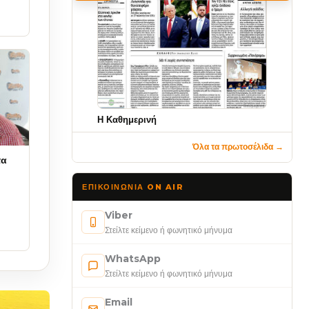
Η Καθημερινή
Όλα τα πρωτοσέλιδα →
τα
ΕΠΙΚΟΙΝΩΝΊΑ ON AIR
Viber
Στείλτε κείμενο ή φωνητικό μήνυμα
WhatsApp
Στείλτε κείμενο ή φωνητικό μήνυμα
Email