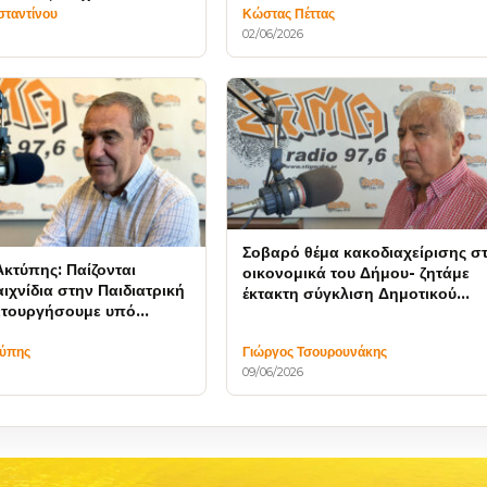
α
σταντίνου
Κώστας Πέττας
02/06/2026
Σοβαρό θέμα κακοδιαχείρισης σ
Ακτύπης: Παίζονται
οικονομικά του Δήμου- ζητάμε
ιχνίδια στην Παιδιατρική
έκτακτη σύγκλιση Δημοτικού
ειτουργήσουμε υπό
Συμβουλίου
εκβιασμών
τύπης
Γιώργος Τσουρουνάκης
09/06/2026