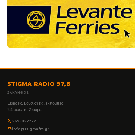
STIGMA RADIO 97,6
ΖΆΚΥΝΘΟΣ
Ειδήσεις, μουσική και εκπομπές
24 ώρες το 24ωρο.
2695022222
info@stigmafm.gr