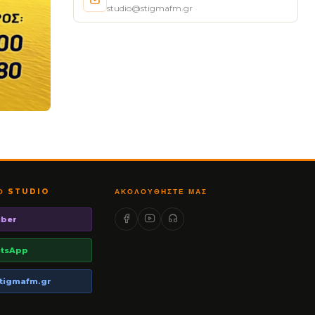
studio@stigmafm.gr
ΤΟ STUDIO
ΑΚΟΛΟΥΘΉΣΤΕ ΜΑΣ
iber
tsApp
tigmafm.gr