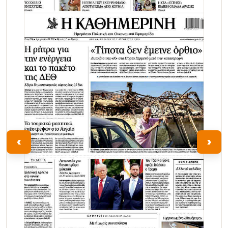
Τα Νέα
‹
›