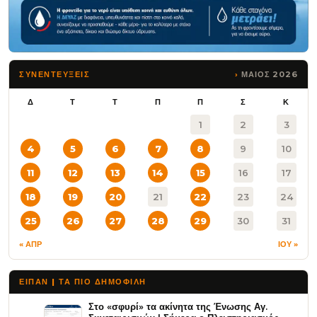
ΜΑΙΟΣ 2026
ΣΥΝΕΝΤΕΥΞΕΙΣ
Δ
Τ
Τ
Π
Π
Σ
Κ
1
2
3
4
5
6
7
8
9
10
11
12
13
14
15
16
17
18
19
20
21
22
23
24
25
26
27
28
29
30
31
« ΑΠΡ
ΙΟΥ »
ΕΙΠΑΝ | ΤΑ ΠΙΟ ΔΗΜΟΦΙΛΉ
Στο «σφυρί» τα ακίνητα της Ένωσης Αγ.