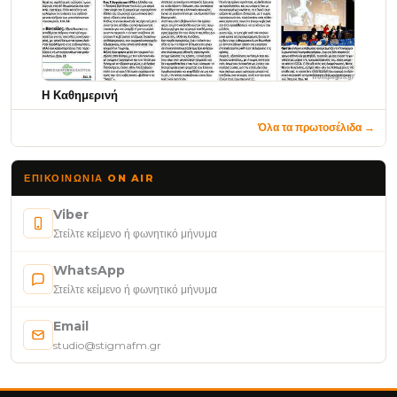
Η Καθημερινή
Όλα τα πρωτοσέλιδα →
ΕΠΙΚΟΙΝΩΝΊΑ ON AIR
Viber
Στείλτε κείμενο ή φωνητικό μήνυμα
WhatsApp
Στείλτε κείμενο ή φωνητικό μήνυμα
Email
studio@stigmafm.gr