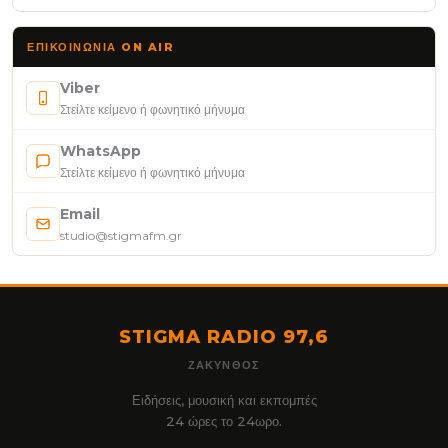
ΕΠΙΚΟΙΝΩΝΊΑ ON AIR
Viber
Στείλτε κείμενο ή φωνητικό μήνυμα
WhatsApp
Στείλτε κείμενο ή φωνητικό μήνυμα
Email
studio@stigmafm.gr
STIGMA RADIO 97,6
ΖΆΚΥΝΘΟΣ
Ειδήσεις, μουσική και εκπομπές
24 ώρες το 24ωρο.