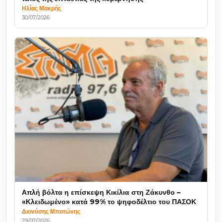
Ηλίας Μακρής
30/07/2026
Απλή βόλτα η επίσκεψη Κικίλια στη Ζάκυνθο –
«Κλειδωμένο» κατά 99% το ψηφοδέλτιο του ΠΑΣΟΚ
Διονύσης Μποτώνης
29/07/2026