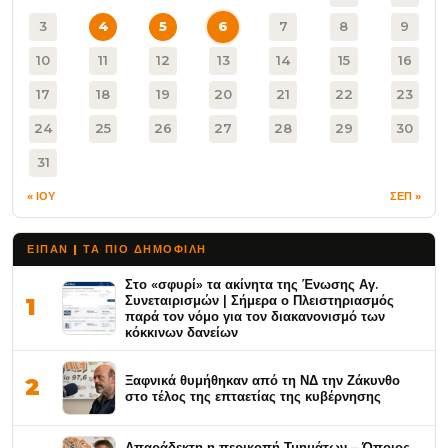
3
4
5
6
7
8
9
10
11
12
13
14
15
16
17
18
19
20
21
22
23
24
25
26
27
28
29
30
31
« ΙΟΥ
ΣΕΠ »
ΕΙΠΑΝ | ΤΑ ΠΙΟ ΔΗΜΟΦΙΛΉ
Στο «σφυρί» τα ακίνητα της Ένωσης Αγ.
Συνεταιρισμών | Σήμερα ο Πλειστηριασμός
1
παρά τον νόμο για τον διακανονισμό των
κόκκινων δανείων
Ξαφνικά θυμήθηκαν από τη ΝΔ την Ζάκυνθο
2
στο τέλος της επταετίας της κυβέρνησης
Απαράδεκτη η περικοπή Τμημάτων – Όποιος