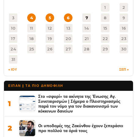
1
2
3
4
5
6
7
8
9
10
11
12
13
14
15
16
17
18
19
20
21
22
23
24
25
26
27
28
29
30
31
« ΙΟΥ
ΣΕΠ »
ΕΙΠΑΝ | ΤΑ ΠΙΟ ΔΗΜΟΦΙΛΉ
Στο «σφυρί» τα ακίνητα της Ένωσης Αγ.
Συνεταιρισμών | Σήμερα ο Πλειστηριασμός
1
παρά τον νόμο για τον διακανονισμό των
κόκκινων δανείων
Οι υποδομές της Ζακύνθου έχουν ξεπεράσει
2
προ πολλού τα όριά τους