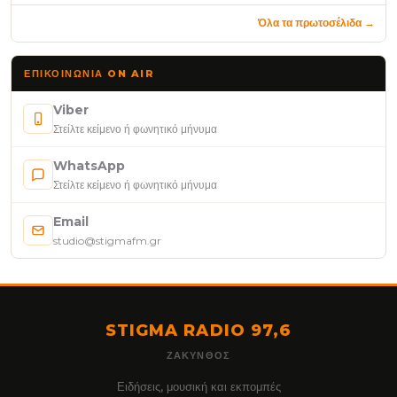
Όλα τα πρωτοσέλιδα →
ΕΠΙΚΟΙΝΩΝΊΑ ON AIR
Viber
Στείλτε κείμενο ή φωνητικό μήνυμα
WhatsApp
Στείλτε κείμενο ή φωνητικό μήνυμα
Email
studio@stigmafm.gr
STIGMA RADIO 97,6
ΖΆΚΥΝΘΟΣ
Ειδήσεις, μουσική και εκπομπές