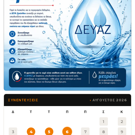
ΑΥΓΟΥΣΤΟΣ 2026
ΣΥΝΕΝΤΕΥΞΕΙΣ
Δ
Τ
Τ
Π
Π
Σ
Κ
1
2
3
4
5
6
7
8
9