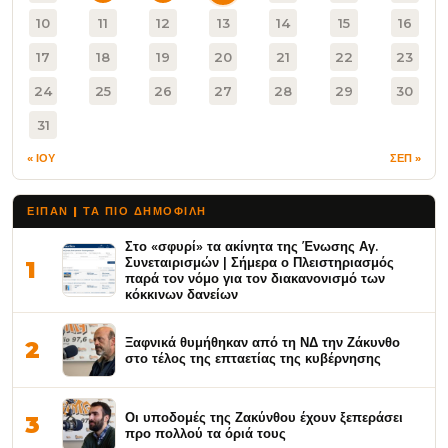
10
11
12
13
14
15
16
17
18
19
20
21
22
23
24
25
26
27
28
29
30
31
« ΙΟΥ
ΣΕΠ »
ΕΙΠΑΝ | ΤΑ ΠΙΟ ΔΗΜΟΦΙΛΉ
Στο «σφυρί» τα ακίνητα της Ένωσης Αγ.
Συνεταιρισμών | Σήμερα ο Πλειστηριασμός
1
παρά τον νόμο για τον διακανονισμό των
κόκκινων δανείων
Ξαφνικά θυμήθηκαν από τη ΝΔ την Ζάκυνθο
2
στο τέλος της επταετίας της κυβέρνησης
Οι υποδομές της Ζακύνθου έχουν ξεπεράσει
3
προ πολλού τα όριά τους