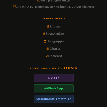
info@stigmafm.gr
ΣΤΙΓΜΑ Α.Ε. | Μουσουργού Καψάσκη 13, 29100 Ζάκυνθος
ΠΕΡΙΕΧΌΜΕΝΟ
Σήμερα
Συνεντεύξεις
Πρόγραμμα
Charts
Podcast
ΕΠΙΚΟΙΝΩΝΊΑ ΜΕ ΤΟ STUDIO
Viber
WhatsApp
studio@stigmafm.gr