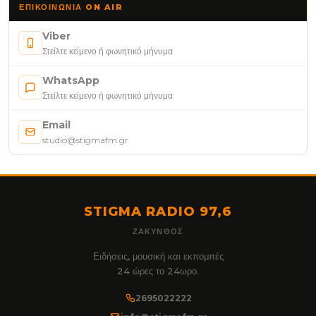
ΕΠΙΚΟΙΝΩΝΊΑ ON AIR
Viber
Στείλτε κείμενο ή φωνητικό μήνυμα
WhatsApp
Στείλτε κείμενο ή φωνητικό μήνυμα
Email
studio@stigmafm.gr
STIGMA RADIO 97,6
ΖΆΚΥΝΘΟΣ
Ειδήσεις, μουσική και εκπομπές
24 ώρες το 24ωρο.
2695022222