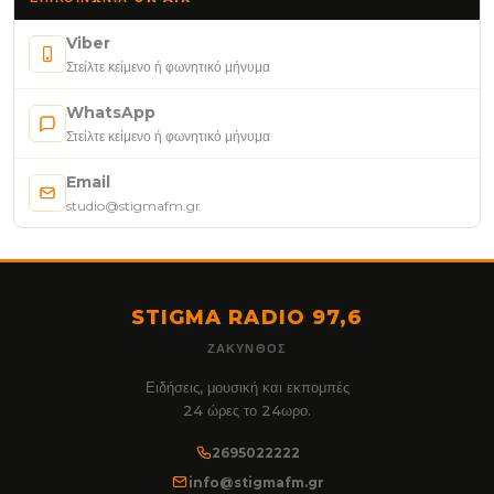
Viber
Στείλτε κείμενο ή φωνητικό μήνυμα
WhatsApp
Στείλτε κείμενο ή φωνητικό μήνυμα
Email
studio@stigmafm.gr
STIGMA RADIO 97,6
ΖΆΚΥΝΘΟΣ
Ειδήσεις, μουσική και εκπομπές
24 ώρες το 24ωρο.
2695022222
info@stigmafm.gr