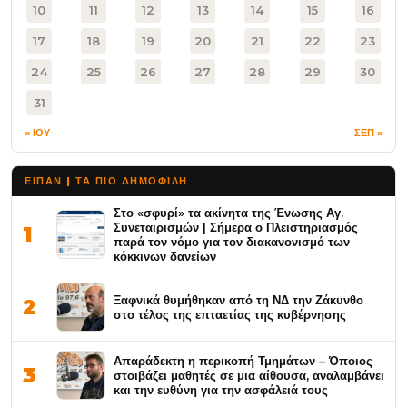
10
11
12
13
14
15
16
17
18
19
20
21
22
23
24
25
26
27
28
29
30
31
« ΙΟΥ
ΣΕΠ »
ΕΙΠΑΝ | ΤΑ ΠΙΟ ΔΗΜΟΦΙΛΉ
Στο «σφυρί» τα ακίνητα της Ένωσης Αγ.
Συνεταιρισμών | Σήμερα ο Πλειστηριασμός
1
παρά τον νόμο για τον διακανονισμό των
κόκκινων δανείων
Ξαφνικά θυμήθηκαν από τη ΝΔ την Ζάκυνθο
2
στο τέλος της επταετίας της κυβέρνησης
Απαράδεκτη η περικοπή Τμημάτων – Όποιος
3
στοιβάζει μαθητές σε μια αίθουσα, αναλαμβάνει
και την ευθύνη για την ασφάλειά τους