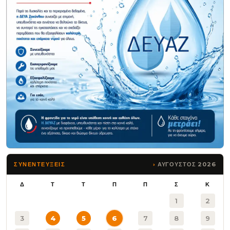
ΑΥΓΟΥΣΤΟΣ 2026
ΣΥΝΕΝΤΕΥΞΕΙΣ
Δ
Τ
Τ
Π
Π
Σ
Κ
1
2
3
4
5
6
7
8
9