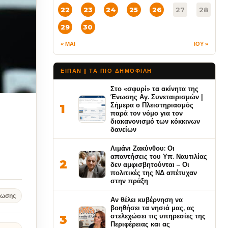
22
23
24
25
26
27
28
29
30
« ΜΑΙ
ΙΟΥ »
ΕΙΠΑΝ | ΤΑ ΠΙΟ ΔΗΜΟΦΙΛΉ
Στο «σφυρί» τα ακίνητα της
Ένωσης Αγ. Συνεταιρισμών |
Σήμερα ο Πλειστηριασμός
1
παρά τον νόμο για τον
διακανονισμό των κόκκινων
δανείων
Λιμάνι Ζακύνθου: Οι
απαντήσεις του Υπ. Ναυτιλίας
2
δεν αμφισβητούνται – Οι
πολιτικές της ΝΔ απέτυχαν
στην πράξη
νωσης
Αν θέλει κυβέρνηση να
βοηθήσει τα νησιά μας, ας
στελεχώσει τις υπηρεσίες της
3
Περιφέρειας και ας