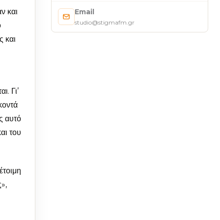
ν και
Email
studio@stigmafm.gr
ο
ς και
ι. Γι’
κοντά
ς αυτό
αι του
έτοιμη
»,