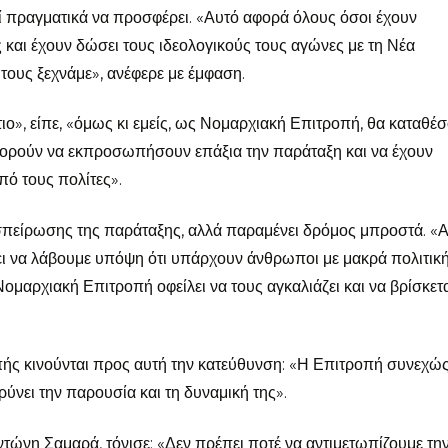
ί πραγματικά να προσφέρει. «Αυτό αφορά όλους όσοι έχουν
 και έχουν δώσει τους ιδεολογικούς τους αγώνες με τη Νέα
 τους ξεχνάμε», ανέφερε με έμφαση.
ιο», είπε, «όμως κι εμείς, ως Νομαρχιακή Επιτροπή, θα καταθέ
πορούν να εκπροσωπήσουν επάξια την παράταξη και να έχουν
πό τους πολίτες».
συσπείρωσης της παράταξης, αλλά παραμένει δρόμος μπροστά. «
πει να λάβουμε υπόψη ότι υπάρχουν άνθρωποι με μακρά πολιτικ
Νομαρχιακή Επιτροπή οφείλει να τους αγκαλιάζει και να βρίσκετα
οπής κινούνται προς αυτή την κατεύθυνση: «Η Επιτροπή συνεχώ
υρύνει την παρουσία και τη δυναμική της».
ντώνη Σαμαρά, τόνισε: «Δεν πρέπει ποτέ να αντιμετωπίζουμε τη