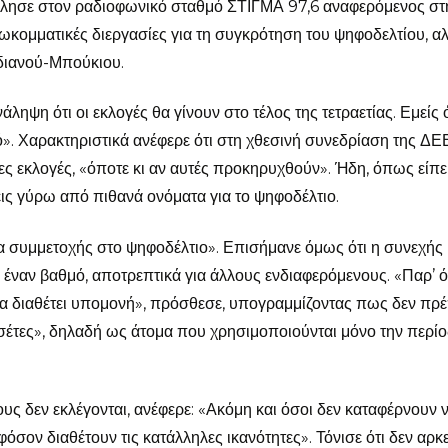
ίλησε στον ραδιοφωνικό σταθμό ΣΤΙΓΜΑ 97,6 αναφερόμενος στ
ωκομματικές διεργασίες για τη συγκρότηση του ψηφοδελτίου, αλ
διανού-Μπούκιου.
ηψη ότι οι εκλογές θα γίνουν στο τέλος της τετραετίας. Εμείς
ό». Χαρακτηριστικά ανέφερε ότι στη χθεσινή συνεδρίαση της Δ
ες εκλογές, «όποτε κι αν αυτές προκηρυχθούν». Ήδη, όπως είπε
εις γύρω από πιθανά ονόματα για το ψηφοδέλτιο.
ία συμμετοχής στο ψηφοδέλτιο». Επισήμανε όμως ότι η συνεχής
σε έναν βαθμό, αποτρεπτικά για άλλους ενδιαφερόμενους. «Παρ’ 
 να διαθέτει υπομονή», πρόσθεσε, υπογραμμίζοντας πως δεν πρέ
τσέτες», δηλαδή ως άτομα που χρησιμοποιούνται μόνο την περί
ς δεν εκλέγονται, ανέφερε: «Ακόμη και όσοι δεν καταφέρνουν 
όσον διαθέτουν τις κατάλληλες ικανότητες». Τόνισε ότι δεν αρκε