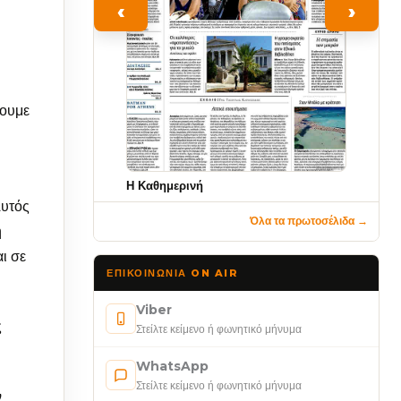
‹
›
σουμε
Η Καθημερινή
Αυτός
Όλα τα πρωτοσέλιδα →
ή
ι σε
ΕΠΙΚΟΙΝΩΝΊΑ ON AIR
Viber
ς
Στείλτε κείμενο ή φωνητικό μήνυμα
WhatsApp
Στείλτε κείμενο ή φωνητικό μήνυμα
ν