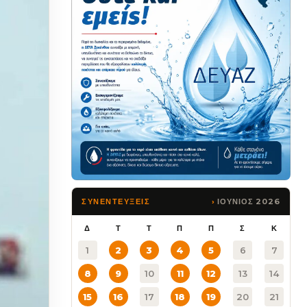
ΙΟΥΝΙΟΣ 2026
ΣΥΝΕΝΤΕΥΞΕΙΣ
Δ
Τ
Τ
Π
Π
Σ
Κ
1
2
3
4
5
6
7
8
9
10
11
12
13
14
15
16
17
18
19
20
21