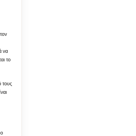
τον
ά να
αι το
ύ τους
ίναι
ιο