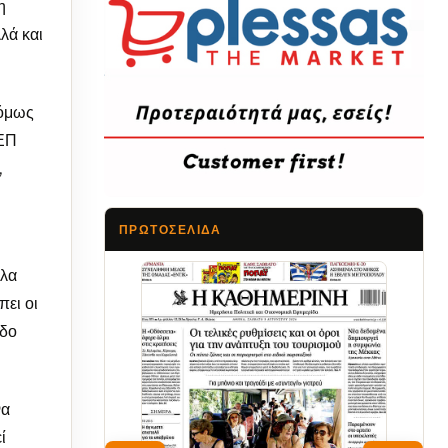
η
λά και
 όμως
ΕΕΠ
,
ΠΡΩΤΟΣΈΛΙΔΑ
όλα
Τα Νέα
πει οι
οδο
να
ί