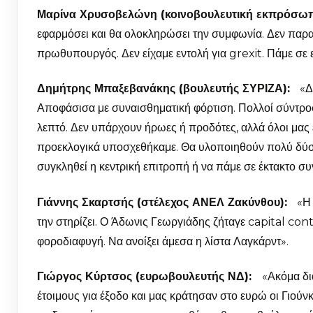
Μαρίνα Χρυσοβελώνη (κοινοβουλευτική εκπρόσω
εφαρμόσει και θα ολοκληρώσει την συμφωνία. Δεν παρα
πρωθυπουργός. Δεν είχαμε εντολή για grexit. Πάμε σε
Δημήτρης Μπαξεβανάκης (βουλευτής ΣΥΡΙΖΑ):
«Δέκ
Αποφάσισα με συναισθηματική φόρτιση. Πολλοί σύντροφο
λεπτό. Δεν υπάρχουν ήρωες ή προδότες, αλλά όλοι μας
προεκλογικά υποσχεθήκαμε. Θα υλοποιηθούν πολύ δύσ
συγκληθεί η κεντρική επιτροπή ή να πάμε σε έκτακτο συν
Γιάννης Σκαρτσής (στέλεχος ΑΝΕΛ Ζακύνθου):
«Η α
την στηρίζει. Ο Άδωνις Γεωργιάδης ζήταγε capital cont
φοροδιαφυγή. Να ανοίξει άμεσα η λίστα Λαγκάρντ».
Γιώργος Κύρτσος (ευρωβουλευτής ΝΔ):
«Ακόμα δι
έτοιμους για έξοδο και μας κράτησαν στο ευρώ οι Γιούνκ