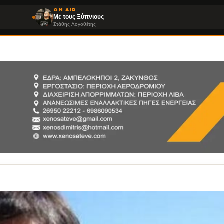
ON AIR
Με τους Ξύπνιους
Στάθης Λογοθέτης