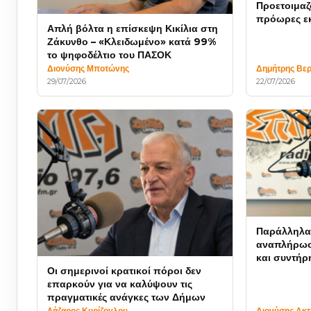
Προετοιμαζ
πρόωρες εκ
Απλή βόλτα η επίσκεψη Κικίλια στη
Ζάκυνθο – «Κλειδωμένο» κατά 99%
το ψηφοδέλτιο του ΠΑΣΟΚ
Διονύσης Μποτώνης
Δημήτρης Βερ
29/07/2026
22/07/2026
Παράλληλα 
αναπλήρωσ
και συντήρ
Οι σημερινοί κρατικοί πόροι δεν
χρηματοδό
επαρκούν για να καλύψουν τις
ευρώ
πραγματικές ανάγκες των Δήμων
Λάζαρος Κυρίζογλου
Διονύσης Ακ