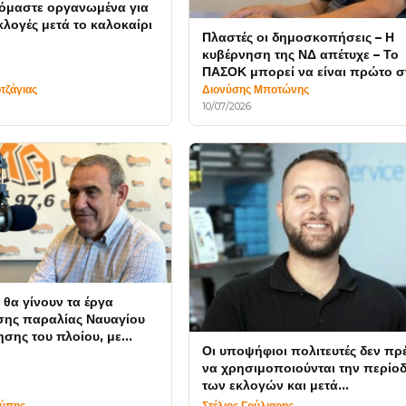
όμαστε οργανωμένα για
λογές μετά το καλοκαίρι
Πλαστές οι δημοσκοπήσεις – Η
κυβέρνηση της ΝΔ απέτυχε – Το
ΠΑΣΟΚ μπορεί να είναι πρώτο σ
εκλογές
τζάγιας
Διονύσης Μποτώνης
10/07/2026
θα γίνουν τα έργα
ης παραλίας Ναυαγίου
ησης του πλοίου, με
Οι υποψήφιοι πολιτευτές δεν πρ
τηση 9 εκατομμυρίων
να χρησιμοποιούνται την περίο
των εκλογών και μετά
παραμερίζονται
τύπης
Στέλιος Γούλιαρης