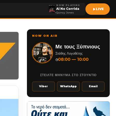
NOW PLAYING
Ai No Corrida
LIVE
Quincy Jones
NOW ON AIR
Με τους Ξύπνιους
Στάθης Λογοθέτης
08:00 — 10:00
◷
ΣΤΕΙΛΤΕ ΜΗΝΥΜΑ ΣΤΟ ΣΤΟΥΝΤΙΟ
Viber
WhatsApp
Email