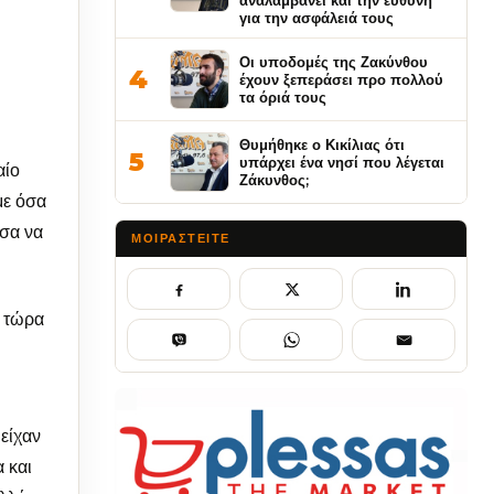
αναλαμβάνει και την ευθύνη
για την ασφάλειά τους
Οι υποδομές της Ζακύνθου
4
έχουν ξεπεράσει προ πολλού
τα όριά τους
Θυμήθηκε ο Κικίλιας ότι
5
υπάρχει ένα νησί που λέγεται
αίο
Ζάκυνθος;
με όσα
σα να
ΜΟΙΡΑΣΤΕΊΤΕ
ι τώρα
είχαν
α και