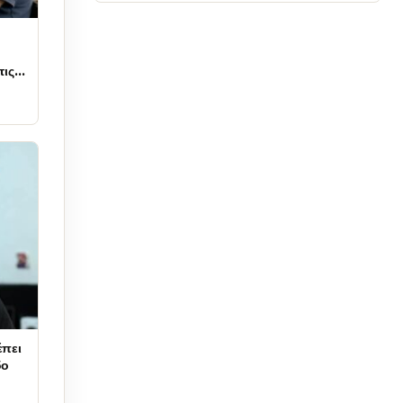
τις
έπει
δο