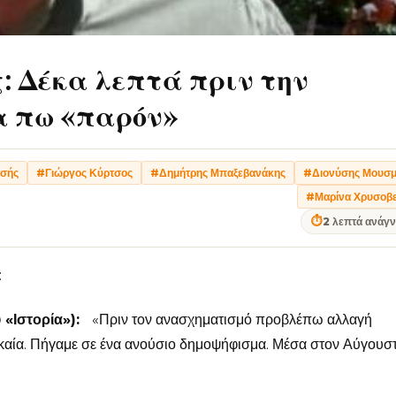
 Δέκα λεπτά πριν την
α πω «παρόν»
τσής
#Γιώργος Κύρτσος
#Δημήτρης Μπαξεβανάκης
#Διονύσης Μουσμ
#Μαρίνα Χρυσοβ
⏱
2 λεπτά ανάγ
:
«Ιστορία»):
«Πριν τον ανασχηματισμό προβλέπω αλλαγή
καία. Πήγαμε σε ένα ανούσιο δημοψήφισμα. Μέσα στον Αύγουσ