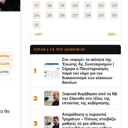
17
18
19
20
21
22
23
24
25
26
27
28
29
30
31
« ΙΟΥ
ΣΕΠ »
ΕΙΠΑΝ | ΤΑ ΠΙΟ ΔΗΜΟΦΙΛΉ
ούτης
Στο «σφυρί» τα ακίνητα της
ελώνη
Ένωσης Αγ. Συνεταιρισμών |
Σήμερα ο Πλειστηριασμός
1
νωσης
παρά τον νόμο για τον
διακανονισμό των κόκκινων
δανείων
Ξαφνικά θυμήθηκαν από τη ΝΔ
2
την Ζάκυνθο στο τέλος της
επταετίας της κυβέρνησης
το θα
Απαράδεκτη η περικοπή
Τμημάτων – Όποιος στοιβάζει
3
μαθητές σε μια αίθουσα,