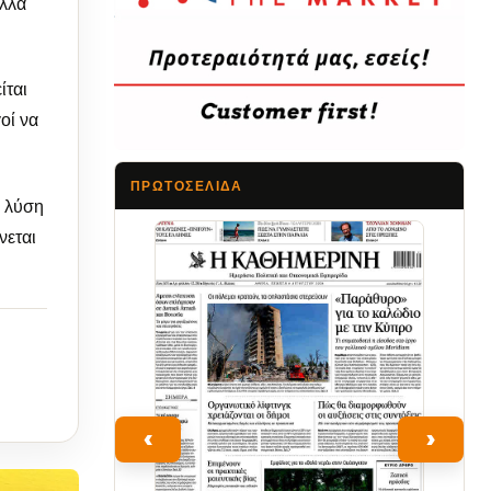
αλλά
ίται
οί να
ΠΡΩΤΟΣΈΛΙΔΑ
ε λύση
νεται
Τα Νέα
‹
›