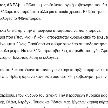
πος ΑΝΕΛ):
«Θέλουμε μια νέα λειτουργική κυβέρνηση που θα
λάβαμε τον παράδεισο αλλά μια αποικία χρέους. Εκβιάστηκε ο
 εκλογές το Φθινόπωρο».
α λεπτά πριν την ψηφοφορία αποφάσισα να πω «παρόν».
ι που είπαν «ναι» ή «όχι» αποφάσισαν κυριολεκτικά το τελευτ
 έχουμε ευθύνες. Ξεκάθαρα να πούμε στον λαό ότι ποδοπατήσα
κολα μέτρα. Να αναλάβει πρωτοβουλίες ο πρωθυπουργός. Άμε
έδριο. Τελευταία λύση οι εκλογές».
ντιπολίτευση έκανε τα πάντα για να μην υπάρξει συμφωνία κα
rols. Ήρθε η ώρα να κάνει κάτι ουσιαστικό η κυβέρνηση, με την
ατρέχουμε τον κίνδυνο του grexit. Την περασμένη Κυριακή μας 
ερ, Ολάντ, Ντράγκι, Τουσκ και Ρέντσι. Μας έβγαλαν κίτρινη κάρτ