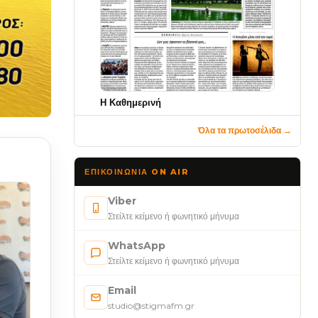
Η Καθημερινή
Όλα τα πρωτοσέλιδα →
ΕΠΙΚΟΙΝΩΝΊΑ ON AIR
Viber
Στείλτε κείμενο ή φωνητικό μήνυμα
WhatsApp
Στείλτε κείμενο ή φωνητικό μήνυμα
Email
studio@stigmafm.gr