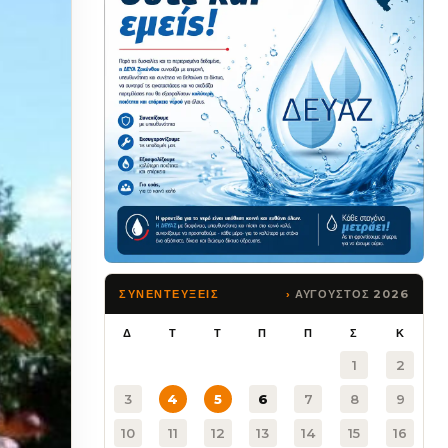
ΑΥΓΟΥΣΤΟΣ 2026
ΣΥΝΕΝΤΕΥΞΕΙΣ
Δ
Τ
Τ
Π
Π
Σ
Κ
1
2
3
4
5
6
7
8
9
10
11
12
13
14
15
16