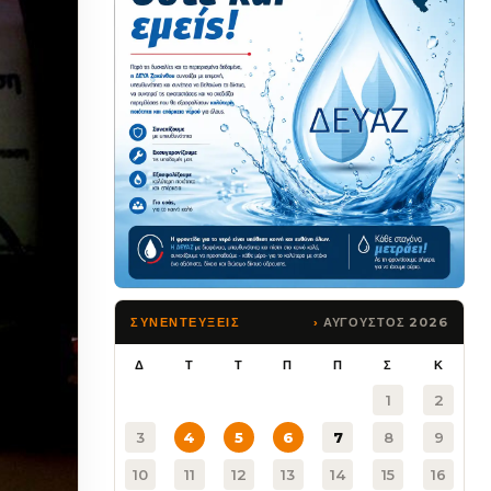
ΑΥΓΟΥΣΤΟΣ 2026
ΣΥΝΕΝΤΕΥΞΕΙΣ
Δ
Τ
Τ
Π
Π
Σ
Κ
1
2
3
4
5
6
7
8
9
10
11
12
13
14
15
16