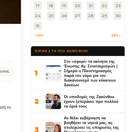
17
18
19
20
21
22
23
24
25
26
27
28
29
30
31
« ΙΟΥ
ΣΕΠ »
ΕΙΠΑΝ | ΤΑ ΠΙΟ ΔΗΜΟΦΙΛΉ
Στο «σφυρί» τα ακίνητα της
Ένωσης Αγ. Συνεταιρισμών |
Σήμερα ο Πλειστηριασμός
1
νωσης
παρά τον νόμο για τον
διακανονισμό των κόκκινων
δανείων
Οι υποδομές της Ζακύνθου
2
έχουν ξεπεράσει προ πολλού
τα όριά τους
ισή το
Αν θέλει κυβέρνηση να
βοηθήσει τα νησιά μας, ας
στελεχώσει τις υπηρεσίες της
3