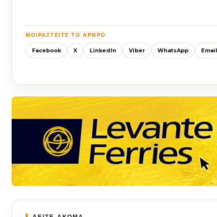
ΜΟΙΡΑΣΤΕΊΤΕ ΤΟ ΆΡΘΡΟ
Facebook
X
LinkedIn
Viber
WhatsApp
Emai
ΔΕΙΤΕ ΑΚΟΜΑ