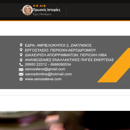
ON AIR
Πρωινές Ιστορίες
Έρη Πανάγου