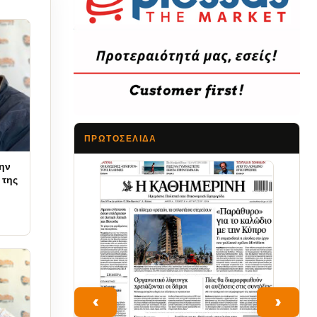
ΠΡΩΤΟΣΈΛΙΔΑ
ην
Τα Νέα
 της
‹
›