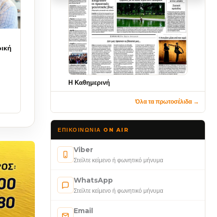
ρική
Η Καθημερινή
Όλα τα πρωτοσέλιδα →
ΕΠΙΚΟΙΝΩΝΊΑ ON AIR
Viber
Στείλτε κείμενο ή φωνητικό μήνυμα
WhatsApp
Στείλτε κείμενο ή φωνητικό μήνυμα
Email