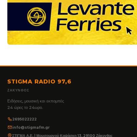
STIGMA RADIO 97,6
ΖΆΚΥΝΘΟΣ
Ειδήσεις, μουσική και εκπομπές
24 ώρες το 24ωρο.
2695022222
info@stigmafm.gr
ΣΤΙΓΜΑ Α.Ε. | Μουσουργού Καψάσκη 13, 29100 Ζάκυνθος