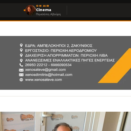
ON AIR
Cinema
Πηνελόπη Αβούρη