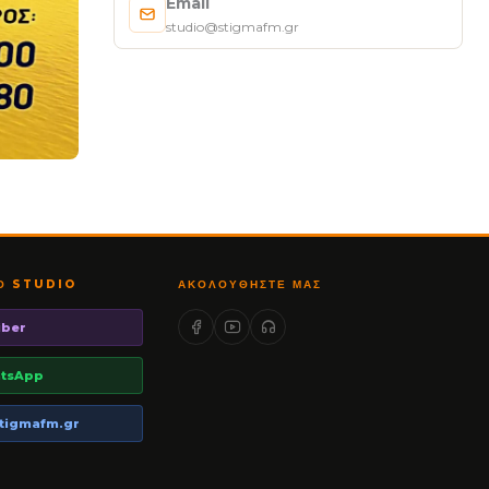
Email
studio@stigmafm.gr
ΤΟ STUDIO
ΑΚΟΛΟΥΘΉΣΤΕ ΜΑΣ
iber
tsApp
tigmafm.gr