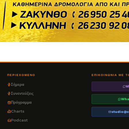
ΠΕΡΙΕΧΌΜΕΝΟ
ΕΠΙΚΟΙΝΩΝΊΑ ΜΕ 
Σήμερα
V
Συνεντεύξεις
Wha
Πρόγραμμα
Charts
studio@s
Podcast