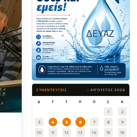
ΑΥΓΟΥΣΤΟΣ 2026
ΣΥΝΕΝΤΕΥΞΕΙΣ
Δ
Τ
Τ
Π
Π
Σ
Κ
1
2
3
4
5
6
7
8
9
10
11
12
13
14
15
16