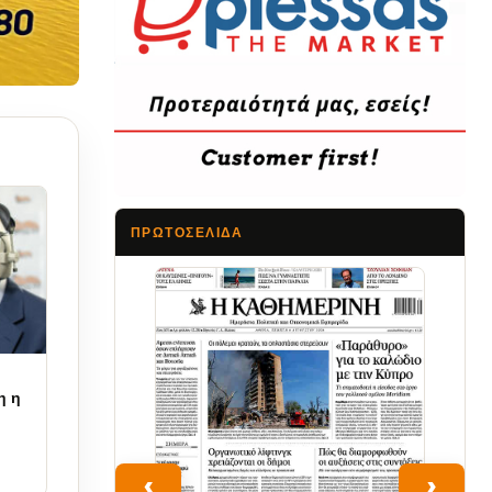
ΠΡΩΤΟΣΈΛΙΔΑ
Τα Νέα
η η
‹
›