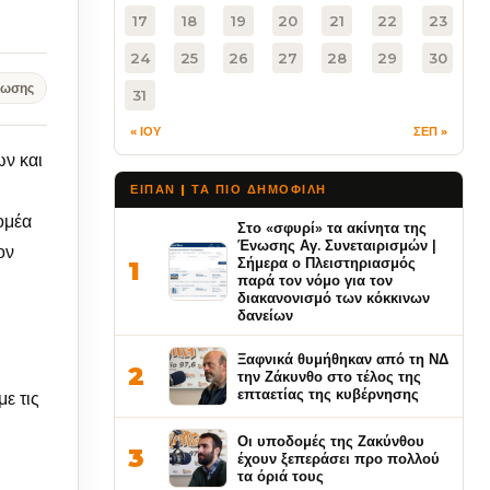
17
18
19
20
21
22
23
24
25
26
27
28
29
30
νωσης
31
« ΙΟΥ
ΣΕΠ »
ων και
ΕΙΠΑΝ | ΤΑ ΠΙΟ ΔΗΜΟΦΙΛΉ
ομέα
Στο «σφυρί» τα ακίνητα της
Ένωσης Αγ. Συνεταιρισμών |
ον
Σήμερα ο Πλειστηριασμός
1
παρά τον νόμο για τον
διακανονισμό των κόκκινων
δανείων
Ξαφνικά θυμήθηκαν από τη ΝΔ
2
την Ζάκυνθο στο τέλος της
επταετίας της κυβέρνησης
ε τις
Οι υποδομές της Ζακύνθου
3
έχουν ξεπεράσει προ πολλού
τα όριά τους