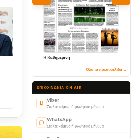
Η Καθημερινή
Όλα τα πρωτοσέλιδα →
ΕΠΙΚΟΙΝΩΝΊΑ ON AIR
Viber
Στείλτε κείμενο ή φωνητικό μήνυμα
WhatsApp
Στείλτε κείμενο ή φωνητικό μήνυμα