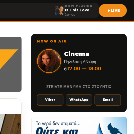
NOW PLAYING
Is This Love
LIVE
James
NOW ON AIR
Cinema
Πηνελόπη Αβούρη
17:00 — 18:00
◷
ΣΤΕΙΛΤΕ ΜΗΝΥΜΑ ΣΤΟ ΣΤΟΥΝΤΙΟ
Viber
WhatsApp
Email