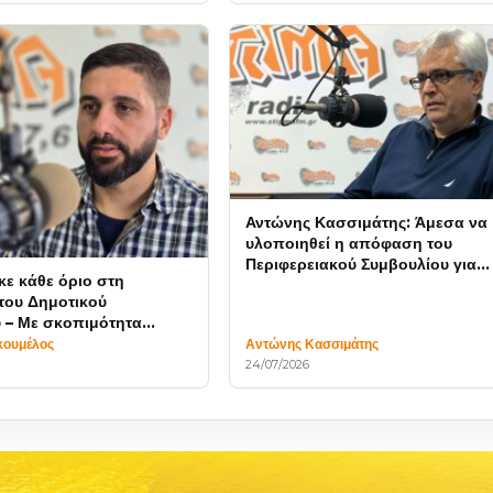
Αντώνης Κασσιμάτης: Άμεσα να
υλοποιηθεί η απόφαση του
Περιφερειακού Συμβουλίου για
ε κάθε όριο στη
μόνιμο Παρατηρητήριο
 του Δημοτικού
Λεπτοσπείρωσης στη Ζάκυνθο
 – Με σκοπιμότητα
 Δημοτική Αρχή
κουμέλος
Αντώνης Κασσιμάτης
24/07/2026