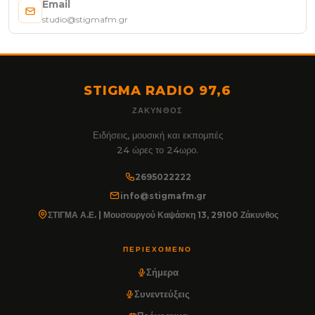
Email
studio@stigmafm.gr
STIGMA RADIO 97,6
ΖΆΚΥΝΘΟΣ
Ειδήσεις, μουσική και εκπομπές
24 ώρες το 24ωρο.
2695022222
info@stigmafm.gr
ΣΤΙΓΜΑ Α.Ε. | Μουσουργού Καψάσκη 13, 29100 Ζάκυνθος
ΠΕΡΙΕΧΌΜΕΝΟ
Σήμερα
Συνεντεύξεις