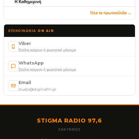
Η Καθημερινή
Όλα τα πρωτοσέλιδα →
ΕΠΙΚΟΙΝΩΝΊΑ ON AIR
Viber
Στείλτε κείμενο ή φωνητικό μήνυμα
WhatsApp
Στείλτε κείμενο ή φωνητικό μήνυμα
Email
studio@stigmafm.gr
STIGMA RADIO 97,6
ΖΆΚΥΝΘΟΣ