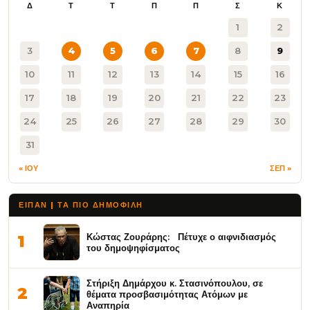
Δ
Τ
Τ
Π
Π
Σ
Κ
1
2
3
4
5
6
7
8
9
10
11
12
13
14
15
16
17
18
19
20
21
22
23
24
25
26
27
28
29
30
31
« ΙΟΥ
ΣΕΠ »
ΕΙΠΑΝ | ΤΑ ΠΙΟ ΔΗΜΟΦΙΛΉ
Κώστας Ζουράρης: Πέτυχε ο αιφνιδιασμός
1
του δημοψηφίσματος
Στήριξη Δημάρχου κ. Στασινόπουλου, σε
2
θέματα προσβασιμότητας Ατόμων με
Αναπηρία