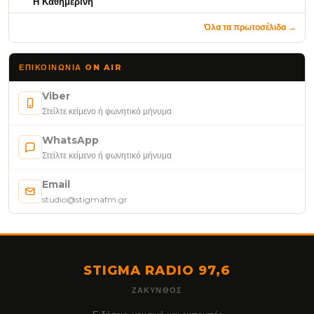
Η Καθημερινή
Όλα τα πρωτοσέλιδα →
ΕΠΙΚΟΙΝΩΝΊΑ ON AIR
Viber
Στείλτε κείμενο ή φωνητικό μήνυμα
WhatsApp
Στείλτε κείμενο ή φωνητικό μήνυμα
Email
studio@stigmafm.gr
STIGMA RADIO 97,6
ΖΆΚΥΝΘΟΣ