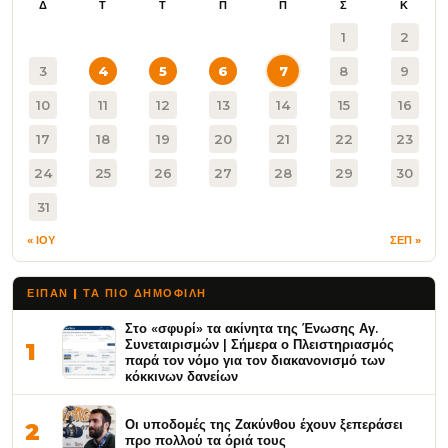
Δ
Τ
Τ
Π
Π
Σ
Κ
1
2
3
4
5
6
7
8
9
10
11
12
13
14
15
16
17
18
19
20
21
22
23
24
25
26
27
28
29
30
31
« ΙΟΥ
ΣΕΠ »
ΕΙΠΑΝ | ΤΑ ΠΙΟ ΔΗΜΟΦΙΛΉ
Στο «σφυρί» τα ακίνητα της Ένωσης Αγ.
Συνεταιρισμών | Σήμερα ο Πλειστηριασμός
1
παρά τον νόμο για τον διακανονισμό των
κόκκινων δανείων
Οι υποδομές της Ζακύνθου έχουν ξεπεράσει
2
προ πολλού τα όριά τους