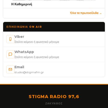
Η Καθημερινή
Όλα τα πρωτοσέλιδα →
ΕΠΙΚΟΙΝΩΝΊΑ ON AIR
Viber
Στείλτε κείμενο ή φωνητικό μήνυμα
WhatsApp
Στείλτε κείμενο ή φωνητικό μήνυμα
Email
studio@stigmafm.gr
STIGMA RADIO 97,6
ΖΆΚΥΝΘΟΣ