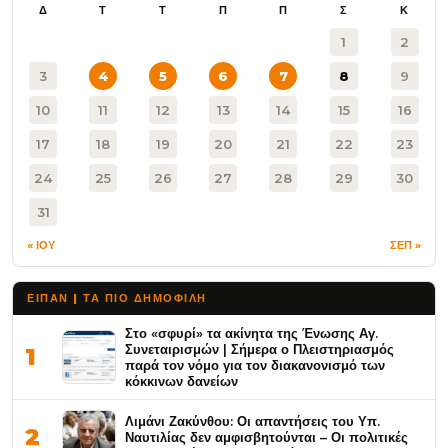
Δ
Τ
Τ
Π
Π
Σ
Κ
1
2
3
4
5
6
7
8
9
10
11
12
13
14
15
16
17
18
19
20
21
22
23
24
25
26
27
28
29
30
31
« ΙΟΥ
ΣΕΠ »
ΕΙΠΑΝ | ΤΑ ΠΙΟ ΔΗΜΟΦΙΛΉ
Στο «σφυρί» τα ακίνητα της Ένωσης Αγ.
Συνεταιρισμών | Σήμερα ο Πλειστηριασμός
1
παρά τον νόμο για τον διακανονισμό των
κόκκινων δανείων
Λιμάνι Ζακύνθου: Οι απαντήσεις του Υπ.
2
Ναυτιλίας δεν αμφισβητούνται – Οι πολιτικές