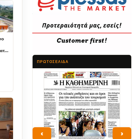
νο
ματα
ΠΡΩΤΟΣΈΛΙΔΑ
Τα Νέα
‹
›