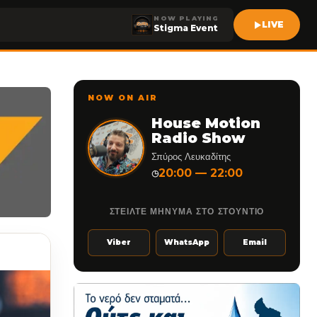
NOW PLAYING
LIVE
Stigma Event
NOW ON AIR
House Motion
Radio Show
Σπύρος Λευκαδίτης
20:00 — 22:00
◷
ΣΤΕΙΛΤΕ ΜΗΝΥΜΑ ΣΤΟ ΣΤΟΥΝΤΙΟ
Viber
WhatsApp
Email