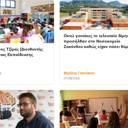
Οκτώ γυναίκες το τελευταίο δίμη
προσήλθαν στο Νοσοκομείο
Ζακύνθου καθώς είχαν πέσει θύ
ος Τζίμας (Διευθυντής
βιασμού
ιας Εκπαίδευσης
ς
Μιχάλης Γιαννάκος
07/08/2026