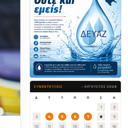
ΑΥΓΟΥΣΤΟΣ 2026
ΣΥΝΕΝΤΕΥΞΕΙΣ
Δ
Τ
Τ
Π
Π
Σ
Κ
1
2
3
4
5
6
7
8
9
10
11
12
13
14
15
16