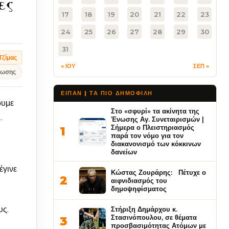
ες
17
18
19
20
21
22
23
24
25
26
27
28
29
30
31
Τζίμας
« ΙΟΥ
ΣΕΠ »
νωσης
ΕΙΠΑΝ | ΤΑ ΠΙΟ ΔΗΜΟΦΙΛΉ
ουμε
Στο «σφυρί» τα ακίνητα της
.
Ένωσης Αγ. Συνεταιρισμών |
Σήμερα ο Πλειστηριασμός
1
παρά τον νόμο για τον
διακανονισμό των κόκκινων
δανείων
έγινε
Κώστας Ζουράρης: Πέτυχε ο
2
αιφνιδιασμός του
δημοψηφίσματος
υς.
Στήριξη Δημάρχου κ.
Στασινόπουλου, σε θέματα
3
προσβασιμότητας Ατόμων με