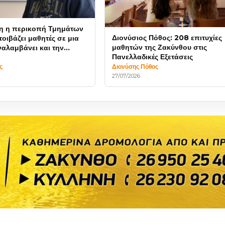
η η περικοπή Τμημάτων
Διονύσιος Πόθος: 208 επιτυχίες
οιβάζει μαθητές σε μια
μαθητών της Ζακύνθου στις
ναλαμβάνει και την
Πανελλαδικές Εξετάσεις
 την ασφάλειά τους
ς
Διονύσης Πόθος
27/07/2026