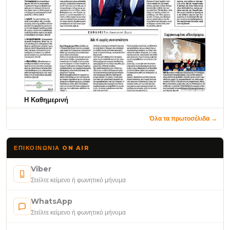
Η Καθημερινή
Όλα τα πρωτοσέλιδα →
ΕΠΙΚΟΙΝΩΝΊΑ ON AIR
Viber
Στείλτε κείμενο ή φωνητικό μήνυμα
WhatsApp
Στείλτε κείμενο ή φωνητικό μήνυμα