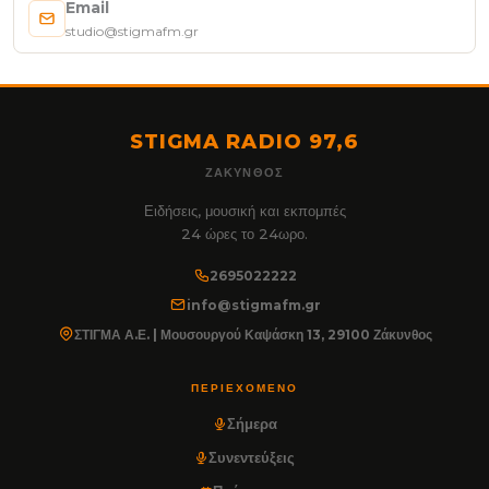
Email
studio@stigmafm.gr
STIGMA RADIO 97,6
ΖΆΚΥΝΘΟΣ
Ειδήσεις, μουσική και εκπομπές
24 ώρες το 24ωρο.
2695022222
info@stigmafm.gr
ΣΤΙΓΜΑ Α.Ε. | Μουσουργού Καψάσκη 13, 29100 Ζάκυνθος
ΠΕΡΙΕΧΌΜΕΝΟ
Σήμερα
Συνεντεύξεις