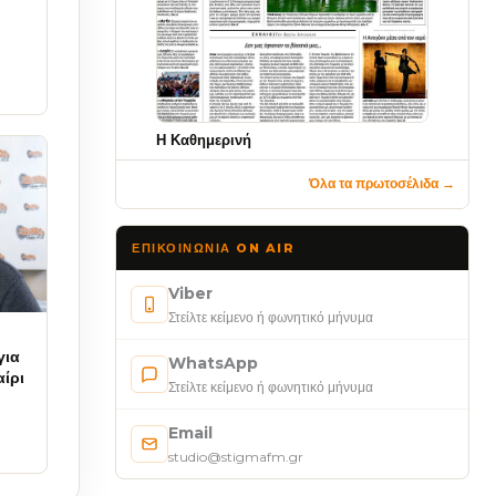
Η Καθημερινή
Όλα τα πρωτοσέλιδα →
ΕΠΙΚΟΙΝΩΝΊΑ ON AIR
Viber
Στείλτε κείμενο ή φωνητικό μήνυμα
για
WhatsApp
ίρι
Στείλτε κείμενο ή φωνητικό μήνυμα
Email
studio@stigmafm.gr