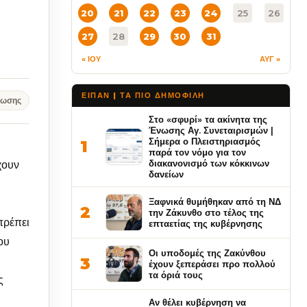
20
21
22
23
24
25
26
27
28
29
30
31
« ΙΟΥ
ΑΥΓ »
ΕΙΠΑΝ | ΤΑ ΠΙΟ ΔΗΜΟΦΙΛΉ
νωσης
Στο «σφυρί» τα ακίνητα της
Ένωσης Αγ. Συνεταιρισμών |
Σήμερα ο Πλειστηριασμός
1
παρά τον νόμο για τον
διακανονισμό των κόκκινων
χουν
δανείων
Ξαφνικά θυμήθηκαν από τη ΝΔ
2
την Ζάκυνθο στο τέλος της
πρέπει
επταετίας της κυβέρνησης
ου
Οι υποδομές της Ζακύνθου
3
έχουν ξεπεράσει προ πολλού
τα όριά τους
ς
Αν θέλει κυβέρνηση να