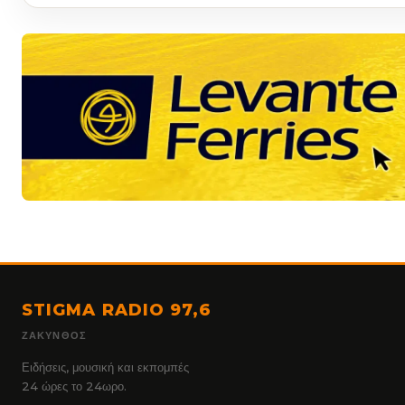
STIGMA RADIO 97,6
ΖΆΚΥΝΘΟΣ
Ειδήσεις, μουσική και εκπομπές
24 ώρες το 24ωρο.