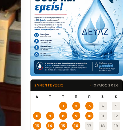
ΙΟΥΛΙΟΣ 2026
ΣΥΝΕΝΤΕΥΞΕΙΣ
Δ
Τ
Τ
Π
Π
Σ
Κ
1
2
3
4
5
6
7
8
9
10
11
12
13
14
15
16
17
18
19