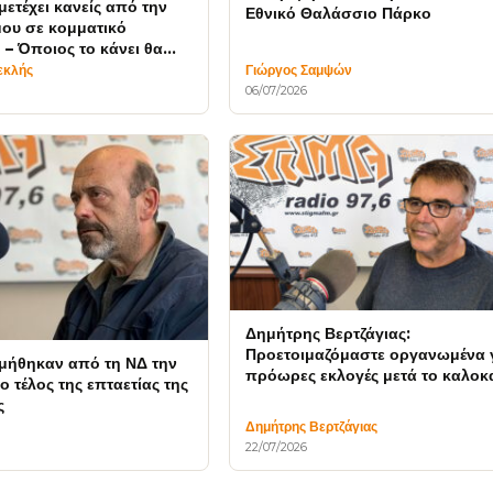
μετέχει κανείς από την
Εθνικό Θαλάσσιο Πάρκο
ου σε κομματικό
 – Όποιος το κάνει θα
εκλής
Γιώργος Σαμψών
06/07/2026
Δημήτρης Βερτζάγιας:
Προετοιμαζόμαστε οργανωμένα 
μήθηκαν από τη ΝΔ την
πρόωρες εκλογές μετά το καλοκα
 τέλος της επταετίας της
ς
ς
Δημήτρης Βερτζάγιας
22/07/2026