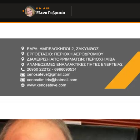
ON AIR
Έλενα Γαβρεσέα