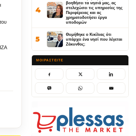
βοηθήσει τα νησιά μας, ας
ι
στελεχώσει τις υπηρεσίες της
4
Περιφέρειας και ας
χρηματοδοτήσει έργα
του
υποδομών
Θυμήθηκε ο Κικίλιας ότι
5
υπάρχει ένα νησί που λέγεται
Ζάκυνθος;
ΡΙΖΑ
ΜΟΙΡΑΣΤΕΊΤΕ