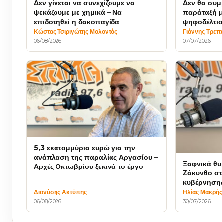
Δεν γίνεται να συνεχίζουμε να
Δεν θα συμ
ψεκάζουμε με χημικά – Να
παράταξή μ
επιδοτηθεί η δακοπαγίδα
ψηφοδέλτιο
τεθεί εκτός
Κώστας Τσιριγώτης Μολοντός
Γιάννης Τρεπ
06/08/2026
07/07/2026
5,3 εκατομμύρια ευρώ για την
ανάπλαση της παραλίας Αργασίου –
Ξαφνικά θυ
Αρχές Οκτωβρίου ξεκινά το έργο
Ζάκυνθο στο
κυβέρνηση
Διονύσης Ακτύπης
Ηλίας Μακρή
06/08/2026
30/07/2026