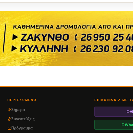
ΠΕΡΙΕΧΌΜΕΝΟ
ΕΠΙΚΟΙΝΩΝΊΑ ΜΕ 
Σήμερα
V
Συνεντεύξεις
Wha
Πρόγραμμα