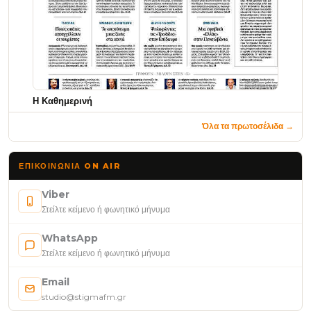
Η Καθημερινή
Όλα τα πρωτοσέλιδα →
ΕΠΙΚΟΙΝΩΝΊΑ ON AIR
Viber
Στείλτε κείμενο ή φωνητικό μήνυμα
WhatsApp
Στείλτε κείμενο ή φωνητικό μήνυμα
Email
studio@stigmafm.gr