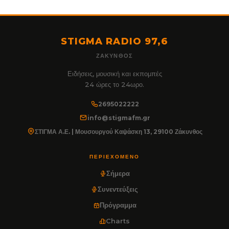
STIGMA RADIO 97,6
ΖΆΚΥΝΘΟΣ
Ειδήσεις, μουσική και εκπομπές
24 ώρες το 24ωρο.
2695022222
info@stigmafm.gr
ΣΤΙΓΜΑ Α.Ε. | Μουσουργού Καψάσκη 13, 29100 Ζάκυνθος
ΠΕΡΙΕΧΌΜΕΝΟ
Σήμερα
Συνεντεύξεις
Πρόγραμμα
Charts