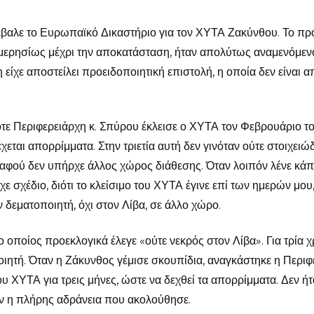
βαλε το Ευρωπαϊκό Δικαστήριο για τον ΧΥΤΑ Ζακύνθου. Το πρ
μερησίως μέχρι την αποκατάσταση, ήταν απολύτως αναμενόμενο
ίχε αποστείλει προειδοποιητική επιστολή, η οποία δεν είναι α
ότε Περιφερειάρχη κ. Σπύρου έκλεισε ο ΧΥΤΑ τον Φεβρουάριο τ
έχεται απορρίμματα. Στην τριετία αυτή δεν γινόταν ούτε στοιχειώ
αφού δεν υπήρχε άλλος χώρος διάθεσης. Όταν λοιπόν λένε κάπ
ε σχέδιο, διότι το κλείσιμο του ΧΥΤΑ έγινε επί των ημερών μου,
 δεματοποιητή, όχι στον Λίβα, σε άλλο χώρο.
ο οποίος προεκλογικά έλεγε «ούτε νεκρός στον Λίβα». Για τρία χ
ιητή. Όταν η Ζάκυνθος γέμισε σκουπίδια, αναγκάστηκε η Περιφ
 ΧΥΤΑ για τρεις μήνες, ώστε να δεχθεί τα απορρίμματα. Δεν ήτ
αν η πλήρης αδράνεια που ακολούθησε.