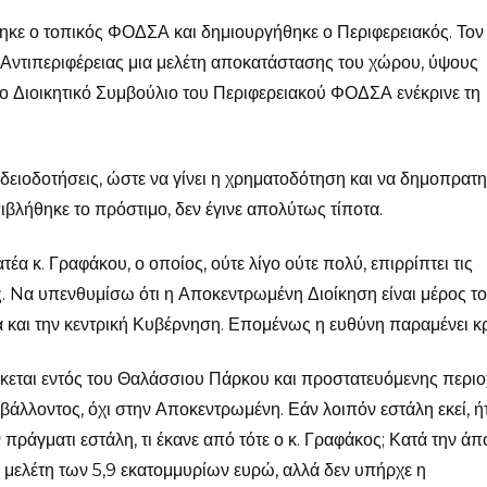
θηκε ο τοπικός ΦΟΔΣΑ και δημιουργήθηκε ο Περιφερειακός. Τον
Αντιπεριφέρειας μια μελέτη αποκατάστασης του χώρου, ύψους
το Διοικητικό Συμβούλιο του Περιφερειακού ΦΟΔΣΑ ενέκρινε τη
δειοδοτήσεις, ώστε να γίνει η χρηματοδότηση και να δημοπρατη
ιβλήθηκε το πρόστιμο, δεν έγινε απολύτως τίποτα.
 κ. Γραφάκου, ο οποίος, ούτε λίγο ούτε πολύ, επιρρίπτει τις
. Nα υπενθυμίσω ότι η Αποκεντρωμένη Διοίκηση είναι μέρος τ
 και την κεντρική Κυβέρνηση. Επομένως η ευθύνη παραμένει κρ
σκεται εντός του Θαλάσσιου Πάρκου και προστατευόμενης περιο
άλλοντος, όχι στην Αποκεντρωμένη. Εάν λοιπόν εστάλη εκεί, ή
 πράγματι εστάλη, τι έκανε από τότε ο κ. Γραφάκος; Κατά την ά
η μελέτη των 5,9 εκατομμυρίων ευρώ, αλλά δεν υπήρχε η