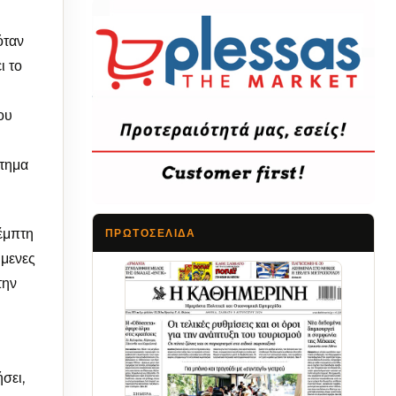
όταν
ι το
ου
στημα
έμπτη
ΠΡΩΤΟΣΈΛΙΔΑ
ύμενες
Τα Νέα
την
σει,