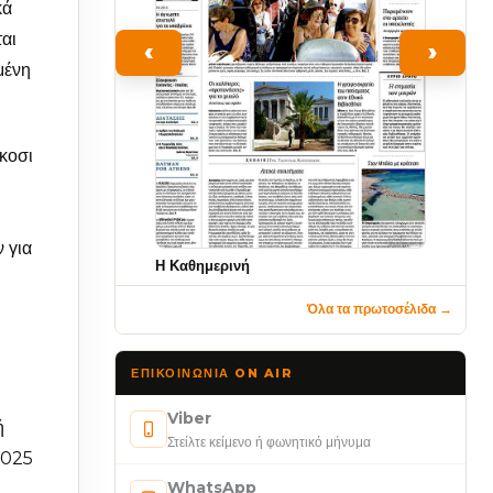
κά
αι
‹
›
μένη
κοσι
 για
Η Καθημερινή
Όλα τα πρωτοσέλιδα →
ΕΠΙΚΟΙΝΩΝΊΑ ON AIR
Viber
ή
Στείλτε κείμενο ή φωνητικό μήνυμα
2025
WhatsApp