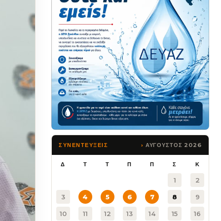
ΑΥΓΟΥΣΤΟΣ 2026
ΣΥΝΕΝΤΕΥΞΕΙΣ
Δ
Τ
Τ
Π
Π
Σ
Κ
1
2
3
4
5
6
7
8
9
10
11
12
13
14
15
16