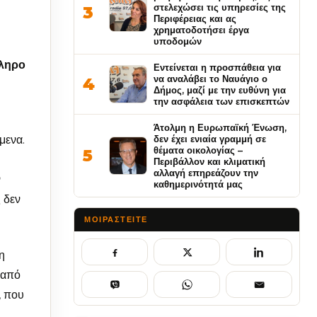
στελεχώσει τις υπηρεσίες της
3
Περιφέρειας και ας
χρηματοδοτήσει έργα
υποδομών
κληρο
Εντείνεται η προσπάθεια για
να αναλάβει το Ναυάγιο ο
4
Δήμος, μαζί με την ευθύνη για
την ασφάλεια των επισκεπτών
Άτολμη η Ευρωπαϊκή Ένωση,
δεν έχει ενιαία γραμμή σε
μενα.
θέματα οικολογίας –
5
Περιβάλλον και κλιματική
αλλαγή επηρεάζουν την
ν
καθημερινότητά μας
 δεν
ΜΟΙΡΑΣΤΕΊΤΕ
η
 από
, που