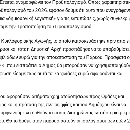
ά. Έπειτα, αναμορφώνει τον Προϋπολογισμό. Όπως χαρακτηριστι
ροϋπολογισμό του 2026, εφόσον δούμε ότι αυτά που αναγράφοντ
α «δημιουργική λογιστική» για τις εντυπώσεις, χωρίς συγκεκρι
φίσαμε την Τροποποίηση του Προϋπολογισμού.
υ Κυκλοφοριακής Αγωγής, το οποίο κατασκευάστηκε πριν από εί
έρυσι και τότε η Δημοτική Αρχή προσπάθησε να το υποβαθμίσει.
 χιλιάδων ευρώ για την αποκατάσταση του Πάρκου. Πρόσφατα ο
.Ο.Κ. που εισπράττει ο Δήμος θα μπορούσαν να χρησιμοποιηθούν
φωση είδαμε πως αυτά τα 74 χιλιάδες ευρώ αφαιρούνται και
 που αφορούσαν αιτήματα χρηματοδοτήσεων προς Ομάδες και
ήμος και η πρόταση της πλειοψηφίας και του Δημάρχου είναι να
Συμφωνούμε να δοθούν τα ποσά, διατηρώντας ωστόσο μια μικρ
μου. Θα το δούμε όταν παρουσιαστούν οι ισολογισμοί των ετών 