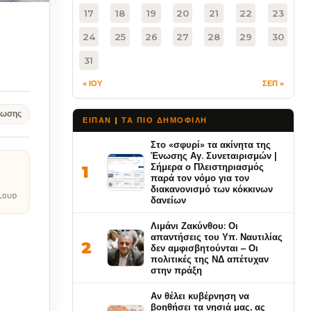
17
18
19
20
21
22
23
24
25
26
27
28
29
30
31
« ΙΟΥ
ΣΕΠ »
νωσης
ΕΙΠΑΝ | ΤΑ ΠΙΟ ΔΗΜΟΦΙΛΉ
Στο «σφυρί» τα ακίνητα της
Ένωσης Αγ. Συνεταιρισμών |
Σήμερα ο Πλειστηριασμός
1
παρά τον νόμο για τον
διακανονισμό των κόκκινων
δανείων
Λιμάνι Ζακύνθου: Οι
απαντήσεις του Υπ. Ναυτιλίας
2
δεν αμφισβητούνται – Οι
πολιτικές της ΝΔ απέτυχαν
στην πράξη
Αν θέλει κυβέρνηση να
βοηθήσει τα νησιά μας, ας