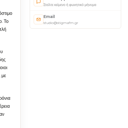
Στείλτε κείμενο ή φωνητικό μήνυμα
όστιμο
Email
. Το
studio@stigmafm.gr
πλή
ου
δης
οιοι
 με
ρόνια
έρεια
αν