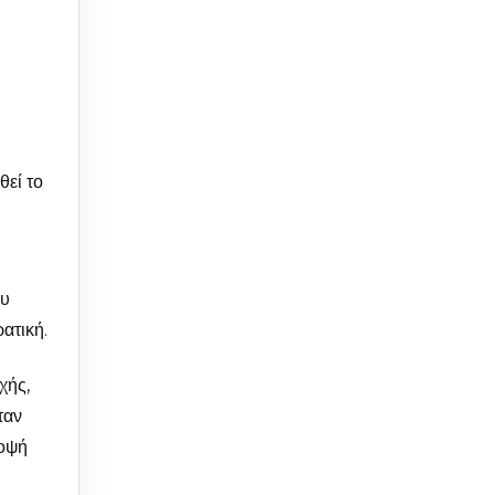
θεί το
ου
ατική.
χής,
ταν
ποψή