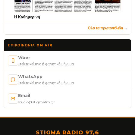
Η Καθημερινή
Όλα τα πρωτοσέλιδα →
ΕΠΙΚΟΙΝΩΝΊΑ ON AIR
Viber
Στείλτε κείμενο ή φωνητικό μήνυμα
WhatsApp
Στείλτε κείμενο ή φωνητικό μήνυμα
Email
studio@stigmafm.gr
STIGMA RADIO 97,6