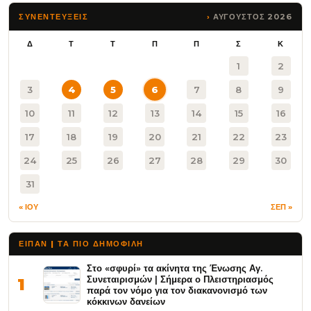
ΑΥΓΟΥΣΤΟΣ 2026
ΣΥΝΕΝΤΕΥΞΕΙΣ
Δ
Τ
Τ
Π
Π
Σ
Κ
1
2
3
4
5
6
7
8
9
10
11
12
13
14
15
16
17
18
19
20
21
22
23
24
25
26
27
28
29
30
31
« ΙΟΥ
ΣΕΠ »
ΕΙΠΑΝ | ΤΑ ΠΙΟ ΔΗΜΟΦΙΛΉ
Στο «σφυρί» τα ακίνητα της Ένωσης Αγ.
Συνεταιρισμών | Σήμερα ο Πλειστηριασμός
1
παρά τον νόμο για τον διακανονισμό των
κόκκινων δανείων