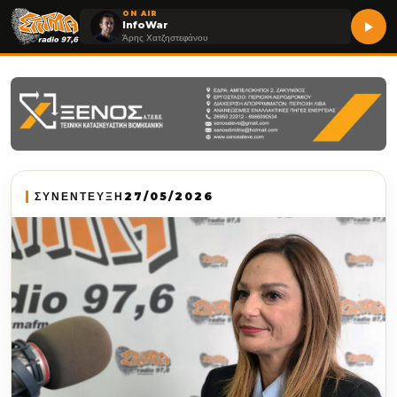
ON AIR
InfoWar
Άρης Χατζηστεφάνου
ΣΥΝΕΝΤΕΥΞΗ
27/05/2026