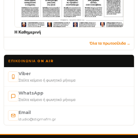
Η Καθημερινή
Όλα τα πρωτοσέλιδα →
ΕΠΙΚΟΙΝΩΝΊΑ ON AIR
Viber
Στείλτε κείμενο ή φωνητικό μήνυμα
WhatsApp
Στείλτε κείμενο ή φωνητικό μήνυμα
Email
studio@stigmafm.gr