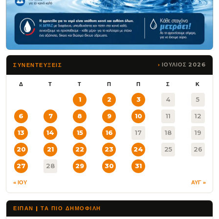
ΙΟΥΛΙΟΣ 2026
ΣΥΝΕΝΤΕΥΞΕΙΣ
Δ
Τ
Τ
Π
Π
Σ
Κ
1
2
3
4
5
6
7
8
9
10
11
12
13
14
15
16
17
18
19
20
21
22
23
24
25
26
27
28
29
30
31
« ΙΟΥ
ΑΥΓ »
ΕΙΠΑΝ | ΤΑ ΠΙΟ ΔΗΜΟΦΙΛΉ