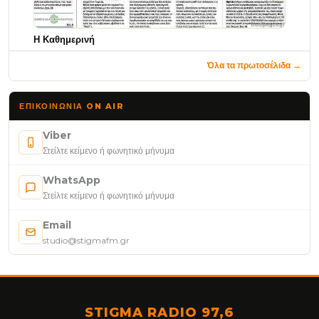
Η Καθημερινή
Όλα τα πρωτοσέλιδα →
ΕΠΙΚΟΙΝΩΝΊΑ ON AIR
Viber
Στείλτε κείμενο ή φωνητικό μήνυμα
WhatsApp
Στείλτε κείμενο ή φωνητικό μήνυμα
Email
studio@stigmafm.gr
STIGMA RADIO 97,6