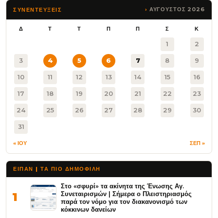
ΑΥΓΟΥΣΤΟΣ 2026
ΣΥΝΕΝΤΕΥΞΕΙΣ
Δ
Τ
Τ
Π
Π
Σ
Κ
1
2
3
4
5
6
7
8
9
10
11
12
13
14
15
16
17
18
19
20
21
22
23
24
25
26
27
28
29
30
31
« ΙΟΥ
ΣΕΠ »
ΕΙΠΑΝ | ΤΑ ΠΙΟ ΔΗΜΟΦΙΛΉ
Στο «σφυρί» τα ακίνητα της Ένωσης Αγ.
Συνεταιρισμών | Σήμερα ο Πλειστηριασμός
1
παρά τον νόμο για τον διακανονισμό των
κόκκινων δανείων