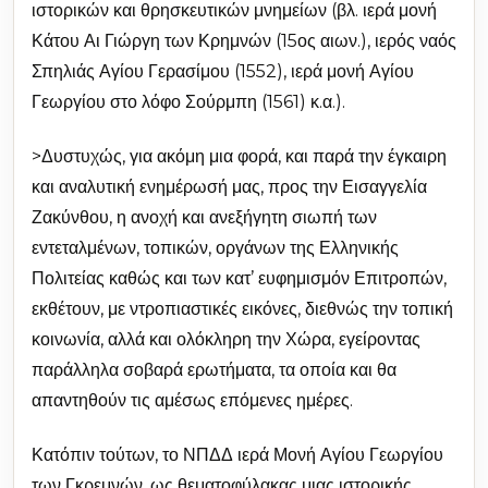
ιστορικών και θρησκευτικών μνημείων (βλ. ιερά μονή
Κάτου Αι Γιώργη των Κρημνών (15ος αιων.), ιερός ναός
Σπηλιάς Αγίου Γερασίμου (1552), ιερά μονή Αγίου
Γεωργίου στο λόφο Σούρμπη (1561) κ.α.).
>Δυστυχώς, για ακόμη μια φορά, και παρά την έγκαιρη
και αναλυτική ενημέρωσή μας, προς την Εισαγγελία
Ζακύνθου, η ανοχή και ανεξήγητη σιωπή των
εντεταλμένων, τοπικών, οργάνων της Ελληνικής
Πολιτείας καθώς και των κατ’ ευφημισμόν Επιτροπών,
εκθέτουν, με ντροπιαστικές εικόνες, διεθνώς την τοπική
κοινωνία, αλλά και ολόκληρη την Χώρα, εγείροντας
παράλληλα σοβαρά ερωτήματα, τα οποία και θα
απαντηθούν τις αμέσως επόμενες ημέρες.
Κατόπιν τούτων, το ΝΠΔΔ ιερά Μονή Αγίου Γεωργίου
των Γκρεμνών, ως θεματοφύλακας μιας ιστορικής