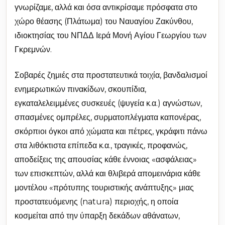
γνωρίζαμε, αλλά και όσα αντικρίσαμε πρόσφατα στο
χώρο θέασης (Πλάτωμα) του Ναυαγίου Ζακύνθου,
ιδιοκτησίας του ΝΠΔΔ Ιερά Μονή Αγίου Γεωργίου των
Γκρεμνών.
Σοβαρές ζημιές στα προστατευτικά τοιχία, βανδαλισμοί
ενημερωτικών πινακίδων, σκουπίδια,
εγκαταλελειμμένες συσκευές (ψυγεία κ.α.) αγνώστων,
σπασμένες ομπρέλες, συρματοπλέγματα καπονέρας,
σκόρπιοι όγκοι από χώματα και πέτρες, γκράφιτι πάνω
στα λιθόκτιστα επίπεδα κ.α., τραγικές, προφανώς,
αποδείξεις της απουσίας κάθε έννοιας «ασφάλειας»
των επισκεπτών, αλλά και θλιβερά απομεινάρια κάθε
μοντέλου «πρότυπης τουριστικής ανάπτυξης» μιας
προστατευόμενης (natura) περιοχής, η οποία
κοσμείται από την ύπαρξη δεκάδων αθάνατων,