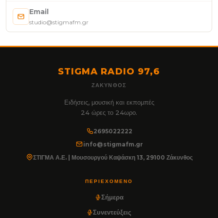
Email
studio@stigmafm.gr
STIGMA RADIO 97,6
ΖΆΚΥΝΘΟΣ
Ειδήσεις, μουσική και εκπομπές
24 ώρες το 24ωρο.
2695022222
info@stigmafm.gr
ΣΤΙΓΜΑ Α.Ε. | Μουσουργού Καψάσκη 13, 29100 Ζάκυνθος
ΠΕΡΙΕΧΌΜΕΝΟ
Σήμερα
Συνεντεύξεις