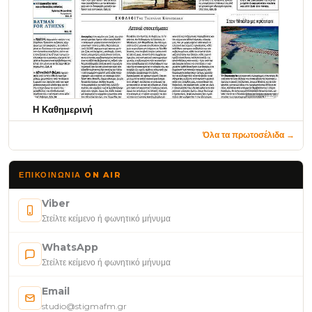
Η Καθημερινή
Όλα τα πρωτοσέλιδα →
ΕΠΙΚΟΙΝΩΝΊΑ ON AIR
Viber
Στείλτε κείμενο ή φωνητικό μήνυμα
WhatsApp
Στείλτε κείμενο ή φωνητικό μήνυμα
Email
studio@stigmafm.gr