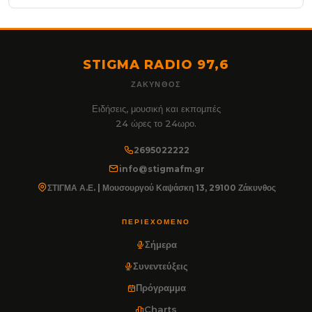
STIGMA RADIO 97,6
ΖΆΚΥΝΘΟΣ
Ειδήσεις, μουσική και εκπομπές
24 ώρες το 24ωρο.
2695022222
info@stigmafm.gr
ΣΤΙΓΜΑ Α.Ε. | Μουσουργού Καψάσκη 13, 29100 Ζάκυνθος
ΠΕΡΙΕΧΌΜΕΝΟ
Σήμερα
Συνεντεύξεις
Πρόγραμμα
Charts