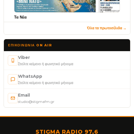
Τα Νέα
Όλα τα πρωτοσέλιδα →
ΕΠΙΚΟΙΝΩΝΊΑ ON AIR
Viber
Στείλτε κείμενο ή φωνητικό μήνυμα
WhatsApp
Στείλτε κείμενο ή φωνητικό μήνυμα
Email
studio@stigmafm.gr
STIGMA RADIO 97,6