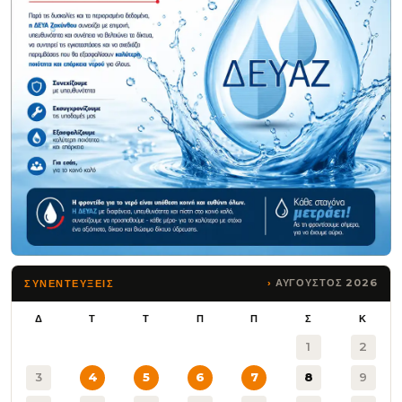
ΑΥΓΟΥΣΤΟΣ 2026
ΣΥΝΕΝΤΕΥΞΕΙΣ
Δ
Τ
Τ
Π
Π
Σ
Κ
1
2
3
4
5
6
7
8
9