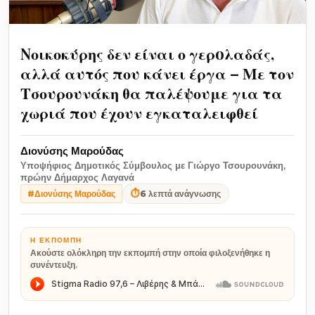
Nοικοκύρης δεν είναι ο γερoλαδάς,
αλλά αυτός που κάνει έργα – Με τον
Τσουρουνάκη θα παλέψουμε για τα
χωριά που έχουν εγκαταλειφθεί
Διονύσης Μαρούδας
Υποψήφιος Δημοτικός Σύμβουλος με Γιώργο Τσουρουνάκη,
πρώην Δήμαρχος Λαγανά
⏱
6 λεπτά ανάγνωσης
#Διονύσης Μαρούδας
Η ΕΚΠΟΜΠΉ
Ακούστε ολόκληρη την εκπομπή στην οποία φιλοξενήθηκε η
συνέντευξη.