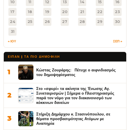
10
11
12
13
14
15
16
17
18
19
20
21
22
23
24
25
26
27
28
29
30
31
« ΙΟΥ
ΣΕΠ »
ΕΙΠΑΝ | ΤΑ ΠΙΟ ΔΗΜΟΦΙΛΉ
Κώστας Ζουράρης: Πέτυχε ο αιφνιδιασμός
1
του δημοψηφίσματος
Στο «σφυρί» τα ακίνητα της Ένωσης Αγ.
Συνεταιρισμών | Σήμερα ο Πλειστηριασμός
2
παρά τον νόμο για τον διακανονισμό των
κόκκινων δανείων
Στήριξη Δημάρχου κ. Στασινόπουλου, σε
3
θέματα προσβασιμότητας Ατόμων με
Αναπηρία