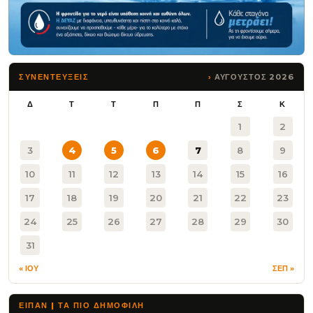
ΑΥΓΟΥΣΤΟΣ 2026
ΣΥΝΕΝΤΕΥΞΕΙΣ
Δ
Τ
Τ
Π
Π
Σ
Κ
1
2
3
4
5
6
7
8
9
10
11
12
13
14
15
16
17
18
19
20
21
22
23
24
25
26
27
28
29
30
31
« ΙΟΥ
ΣΕΠ »
ΕΙΠΑΝ | ΤΑ ΠΙΟ ΔΗΜΟΦΙΛΉ