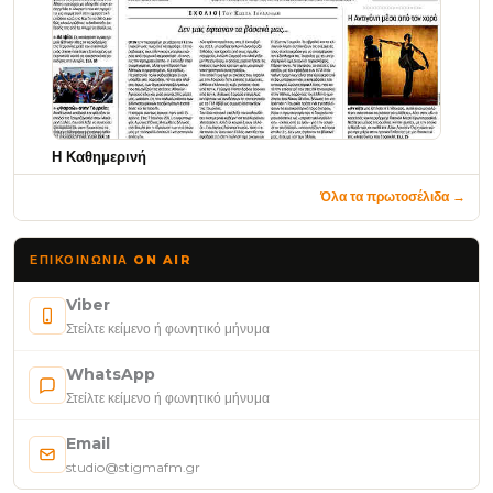
Η Καθημερινή
Όλα τα πρωτοσέλιδα →
ΕΠΙΚΟΙΝΩΝΊΑ ON AIR
Viber
Στείλτε κείμενο ή φωνητικό μήνυμα
WhatsApp
Στείλτε κείμενο ή φωνητικό μήνυμα
Email
studio@stigmafm.gr