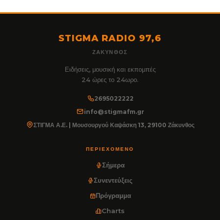
STIGMA RADIO 97,6
ΖΆΚΥΝΘΟΣ
Ειδήσεις, μουσική και εκπομπές
24 ώρες το 24ωρο.
2695022222
info@stigmafm.gr
ΣΤΙΓΜΑ Α.Ε. | Μουσουργού Καψάσκη 13, 29100 Ζάκυνθος
ΠΕΡΙΕΧΌΜΕΝΟ
Σήμερα
Συνεντεύξεις
Πρόγραμμα
Charts