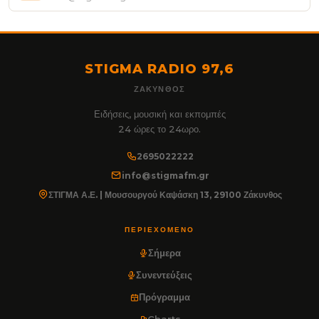
STIGMA RADIO 97,6
ΖΆΚΥΝΘΟΣ
Ειδήσεις, μουσική και εκπομπές
24 ώρες το 24ωρο.
2695022222
info@stigmafm.gr
ΣΤΙΓΜΑ Α.Ε. | Μουσουργού Καψάσκη 13, 29100 Ζάκυνθος
ΠΕΡΙΕΧΌΜΕΝΟ
Σήμερα
Συνεντεύξεις
Πρόγραμμα
Charts