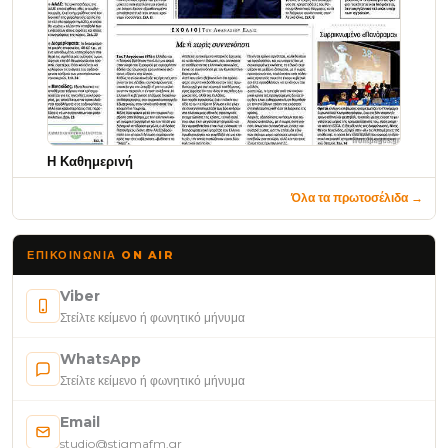
Η Καθημερινή
Όλα τα πρωτοσέλιδα →
ΕΠΙΚΟΙΝΩΝΊΑ ON AIR
Viber
Στείλτε κείμενο ή φωνητικό μήνυμα
WhatsApp
Στείλτε κείμενο ή φωνητικό μήνυμα
Email
studio@stigmafm.gr