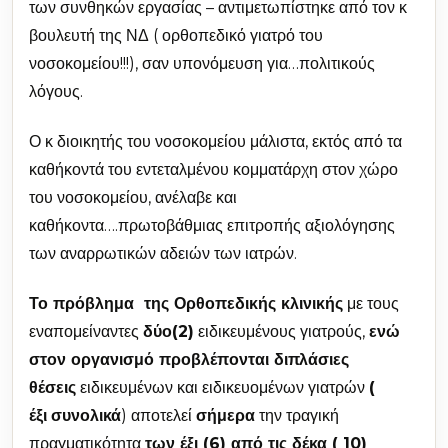
των συνθηκών εργασίας – αντιμετωπίστηκε από τον κ
βουλευτή της ΝΔ ( ορθοπεδικό γιατρό του
νοσοκομείου!!!), σαν υπονόμευση για…πολιτικούς
λόγους.
Ο κ διοικητής του νοσοκομείου μάλιστα, εκτός από τα
καθήκοντά του εντεταλμένου κομματάρχη στον χώρο
του νοσοκομείου, ανέλαβε και
καθήκοντα….πρωτοβάθμιας επιτροπής αξιολόγησης
των αναρρωτικών αδειών των ιατρών.
Το πρόβλημα της Ορθοπεδικής κλινικής
με τους
εναπομείναντες
δύο(2)
ειδικευμένους γιατρούς,
ενώ
στον οργανισμό προβλέπονται διπλάσιες
θέσεις
ειδικευμένων και ειδικευομένων γιατρών
(
έξι
συνολικά
) αποτελεί
σήμερα
την τραγική
πραγματικότητα
των έξι (6) από τις δέκα ( 10)