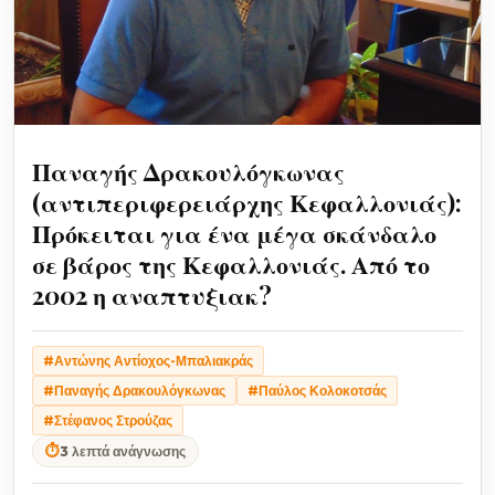
Παναγής Δρακουλόγκωνας
(αντιπεριφερειάρχης Κεφαλλονιάς):
Πρόκειται για ένα μέγα σκάνδαλο
σε βάρος της Κεφαλλονιάς. Από το
2002 η αναπτυξιακ?
#Αντώνης Αντίοχος-Μπαλιακράς
#Παναγής Δρακουλόγκωνας
#Παύλος Κολοκοτσάς
#Στέφανος Στρούζας
⏱
3 λεπτά ανάγνωσης