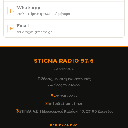
WhatsApp
Στείλτε κείμενο ή φωνητικό μήνυμα
Email
studio@stigmafm.gr
STIGMA RADIO 97,6
ΖΆΚΥΝΘΟΣ
Ειδήσεις, μουσική και εκπομπές
24 ώρες το 24ωρο.
2695022222
info@stigmafm.gr
ΣΤΙΓΜΑ Α.Ε. | Μουσουργού Καψάσκη 13, 29100 Ζάκυνθος
ΠΕΡΙΕΧΌΜΕΝΟ