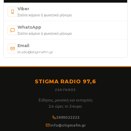
Viber
Στείλτε κείμενο ή φωνητικό μήνυμα
WhatsApp
Στείλτε κείμενο ή φωνητικό μήνυμα
Email
studio@stigmafm.gr
STIGMA RADIO 97,6
ΖΆΚΥΝΘΟΣ
Ειδήσεις, μουσική και εκπομπές
24 ώρες το 24ωρο.
2695022222
info@stigmafm.gr