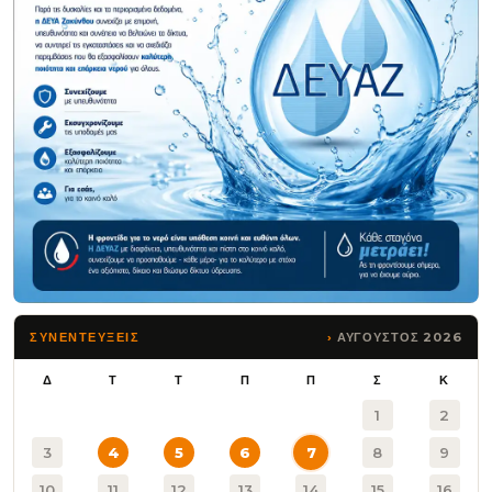
ΑΥΓΟΥΣΤΟΣ 2026
ΣΥΝΕΝΤΕΥΞΕΙΣ
Δ
Τ
Τ
Π
Π
Σ
Κ
1
2
3
4
5
6
7
8
9
10
11
12
13
14
15
16