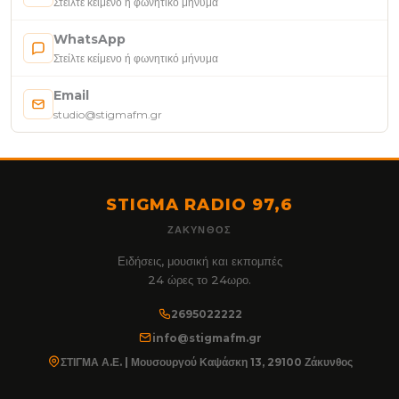
Στείλτε κείμενο ή φωνητικό μήνυμα
WhatsApp
Στείλτε κείμενο ή φωνητικό μήνυμα
Email
studio@stigmafm.gr
STIGMA RADIO 97,6
ΖΆΚΥΝΘΟΣ
Ειδήσεις, μουσική και εκπομπές
24 ώρες το 24ωρο.
2695022222
info@stigmafm.gr
ΣΤΙΓΜΑ Α.Ε. | Μουσουργού Καψάσκη 13, 29100 Ζάκυνθος