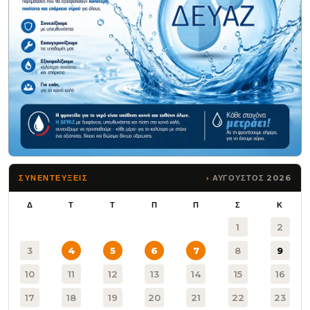
ΑΥΓΟΥΣΤΟΣ 2026
ΣΥΝΕΝΤΕΥΞΕΙΣ
Δ
Τ
Τ
Π
Π
Σ
Κ
1
2
3
4
5
6
7
8
9
10
11
12
13
14
15
16
17
18
19
20
21
22
23