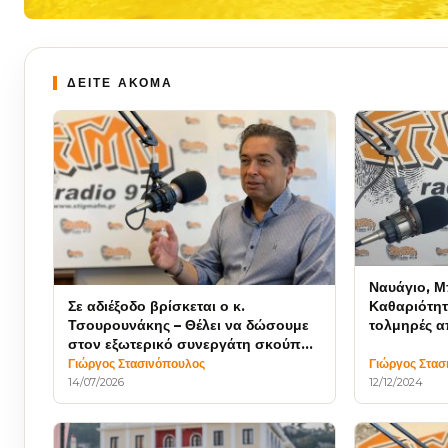
ΔΕΙΤΕ ΑΚΟΜΑ
Ναυάγιο, Μ
Σε αδιέξοδο βρίσκεται ο κ.
Καθαριότητ
Τσουρουνάκης – Θέλει να δώσουμε
τολμηρές 
στον εξωτερικό συνεργάτη σκούπα
και φαράσι;
Γιώργος Στασινόπουλος
Γιώργος Στασ
14/07/2026
12/12/2024