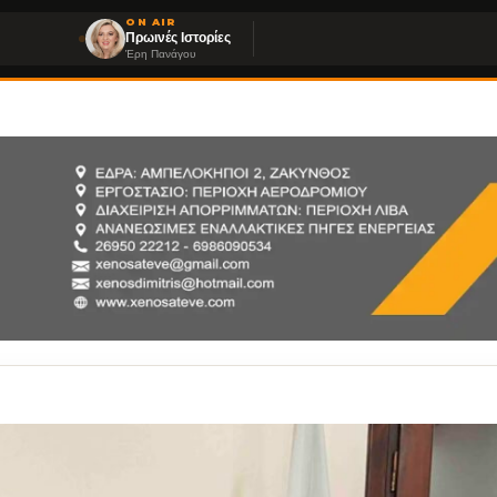
ON AIR
Πρωινές Ιστορίες
Έρη Πανάγου