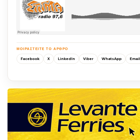
ΜΟΙΡΑΣΤΕΊΤΕ ΤΟ ΆΡΘΡΟ
Facebook
X
LinkedIn
Viber
WhatsApp
Emai