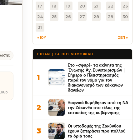
17
18
19
20
21
22
23
24
25
26
27
28
29
30
31
« ΙΟΥ
ΣΕΠ »
ΕΙΠΑΝ | ΤΑ ΠΙΟ ΔΗΜΟΦΙΛΉ
νωσης
Στο «σφυρί» τα ακίνητα της
Ένωσης Αγ. Συνεταιρισμών |
Σήμερα ο Πλειστηριασμός
1
παρά τον νόμο για τον
διακανονισμό των κόκκινων
δανείων
Ξαφνικά θυμήθηκαν από τη ΝΔ
2
την Ζάκυνθο στο τέλος της
επταετίας της κυβέρνησης
Οι υποδομές της Ζακύνθου
3
έχουν ξεπεράσει προ πολλού
τα όριά τους