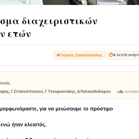
σμα διαχειριστικών
ν ετών
⏱
4 λεπτά ανάγ
#Γιώργος Στασινόπουλος
τευξη.
μμορφωνόμαστε, για να μειώσουμε το πρόστιμο
 ενώ ήταν κλειστός.