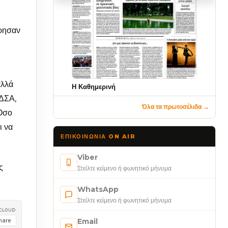
έρησαν
αλλά
Η Καθημερινή
ΟΔΣΑ,
Όλα τα πρωτοσέλιδα →
 Όσο
ι να
ΕΠΙΚΟΙΝΩΝΊΑ ON AIR
Viber
ς
Στείλτε κείμενο ή φωνητικό μήνυμα
WhatsApp
Στείλτε κείμενο ή φωνητικό μήνυμα
Email