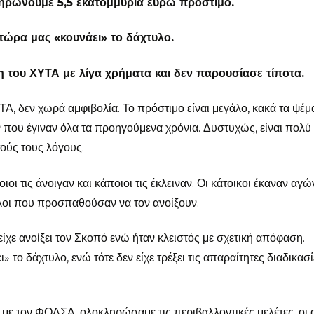
ληρώνουμε 5,5 εκατομμύρια ευρώ πρόστιμο.
αι τώρα μας «κουνάει» το δάχτυλο.
η του ΧΥΤΑ με λίγα χρήματα και δεν παρουσίασε τίποτα.
, δεν χωρά αμφιβολία. Το πρόστιμο είναι μεγάλο, κακά τα ψέμ
 που έγιναν όλα τα προηγούμενα χρόνια. Δυστυχώς, είναι πολύ
ούς τους λόγους.
οι τις άνοιγαν και κάποιοι τις έκλειναν. Οι κάτοικοι έκαναν αγώ
άλλοι που προσπαθούσαν να τον ανοίξουν.
ίχε ανοίξει τον Σκοπό ενώ ήταν κλειστός με σχετική απόφαση.
» το δάχτυλο, ενώ τότε δεν είχε τρέξει τις απαραίτητες διαδικασί
με τον ΦΟΔΣΑ, ολοκληρώσαμε τις περιβαλλοντικές μελέτες, οι 