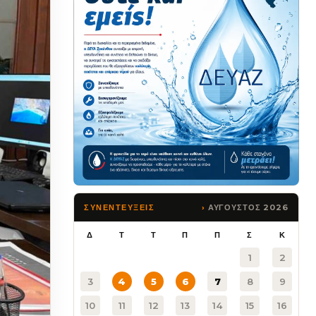
ΑΥΓΟΥΣΤΟΣ 2026
ΣΥΝΕΝΤΕΥΞΕΙΣ
Δ
Τ
Τ
Π
Π
Σ
Κ
1
2
3
4
5
6
7
8
9
10
11
12
13
14
15
16