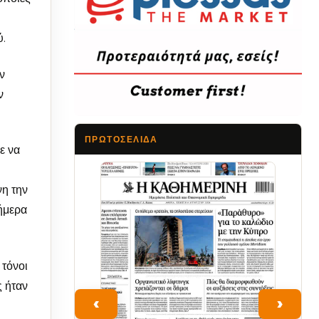
ύ.
ν
ν
ΠΡΩΤΟΣΈΛΙΔΑ
ε να
Τα Νέα
νη την
σήμερα
τόνοι
ς ήταν
‹
›